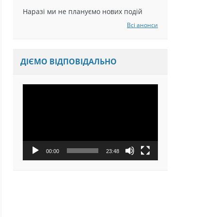
Наразі ми не плануємо нових подій
Всі анонси
ДІЄМО ВІДПОВІДАЛЬНО
Відеопрогравач
00:00
23:48