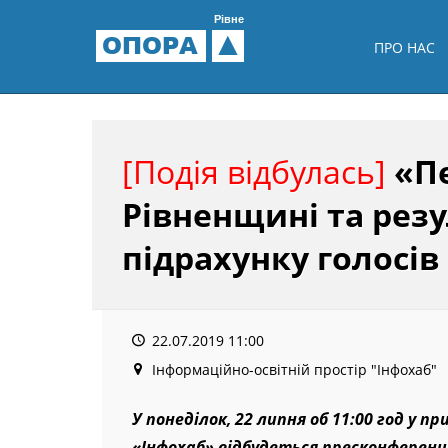
Рівне
ОПОРА
ПРО НАС
[Подія відбулась]
«Пе
Рівненщині та рез
підрахунку голосі
22.07.2019 11:00
Інформаційно-освітній простір "Інфохаб"
У понеділок, 22 липня об 11:00 год у 
«Інфохаб» відбудеться пресконференц