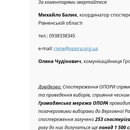
За коментарями звертайтеся
:
Михайло Балик
, координатор спосте
Рівненській області
тел.: 0938338345
e-mail:
rivne@opora.org.ua
Олена Чудінович
, комунікаційниця Гр
Довідково:
Спостереження ОПОРИ спрямов
та проведення виборів, сприяння чесни
Громадянська мережа ОПОРА
проводит
позачерговими виборами до Верховної Ра
спостереження залучено
253 спостеріга
року до них долучаться ще
понад 1 500 