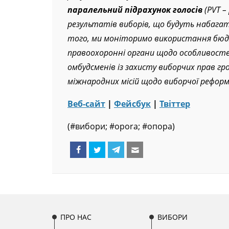
паралельний підрахунок голосів
(PVT –
результатів виборів, що будуть набагат
того, ми моніторимо використання бюдже
правоохоронні органи щодо особливосте
омбудсменів із захисту виборчих прав г
міжнародних місій щодо виборчої реформ
Веб-сайт
|
Фейсбук
|
Твіттер
(#вибори; #opora; #опора)
ПРО НАС
ВИБОРИ