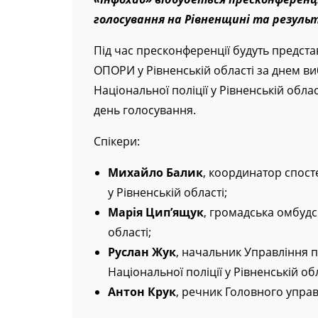
голосування на Рівненщині та резуль
Під час пресконференції будуть предст
ОПОРИ у Рівненській області за днем ви
Національної поліції у Рівненській обла
день голосування.
Спікери:
Михайло Балик
, координатор спос
у Рівненській області;
Марія Цип’ящук
, громадська омбудс
області;
Руслан Жук
, начальник Управління п
Національної поліції у Рівненській обл
Антон Крук
, речник Головного управл