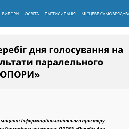
ВИБОРИ
ОСВІТА
ПАРТИСИПАЦІЯ
МІСЦЕВЕ САМОВРЯДУВ
ребіг дня голосування на
ультати паралельного
в ОПОРИ»
приміщенні Інформаційно-освітнього простору
ія Громадянської мережі ОПОРА «Перебіг дня