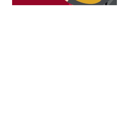
НАЙБЛИЖЧІ ЗАХОДИ
Наразі ми не плануємо нових подій
Всі анонси