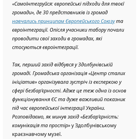
«СамоІнтегруйся: європейські підходи для твоєї
громади», де 30 представників із громад
навчались принципам Європейського Союзу
та
євроінтеграції. Опісля учасники табору почали
проводити свої заходи в громадах, які
стосуються євроінтеграції.
Так, перший захід відбувся у Здолбунівській
громаді. Громадська організація «Центр сталих
ініціатив» організувала зустріч із експеркою у
сфері безбар’єрності. Адже це теж одна із основ
функціонування ЄС та дуже важливий показник
під час європейської інтеграції України.
Розповідаємо, як минув захід «Безбар’єрність:
комунікація та простір»
у Здолбунівському
краєзнавчому музеї.