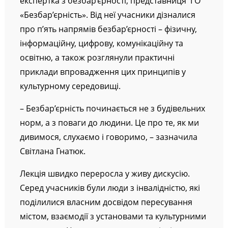
експертка з безбар’єрності, представниця ГО
«Безбар’єрність». Від неї учасники дізналися
про п’ять напрямів безбар’єрності – фізичну,
інформаційну, цифрову, комунікаційну та
освітню, а також розглянули практичні
приклади впровадження цих принципів у
культурному середовищі.
– Безбар’єрність починається не з будівельних
норм, а з поваги до людини. Це про те, як ми
дивимося, слухаємо і говоримо, – зазначила
Світлана Гнатюк.
Лекція швидко переросла у живу дискусію.
Серед учасників були люди з інвалідністю, які
поділилися власним досвідом пересування
містом, взаємодії з установами та культурними