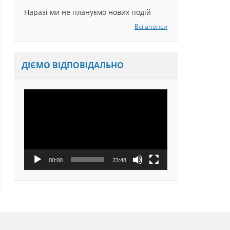
Наразі ми не плануємо нових подій
Всі анонси
ДІЄМО ВІДПОВІДАЛЬНО
Відеопрогравач
00:00
23:48