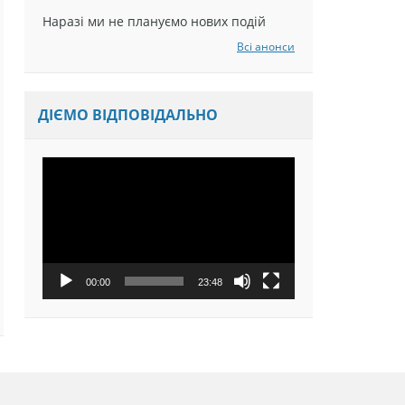
Наразі ми не плануємо нових подій
Всі анонси
ДІЄМО ВІДПОВІДАЛЬНО
Відеопрогравач
00:00
23:48