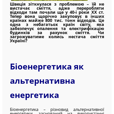
Швеція зіткнулася з проблемою – їй не
вистачає сміття, адже переробляти
відходи там почали ще у 40-і роки ХХ ст.
Тепер вона щорічно закуповує в інших
країнах майже 800 тис. тонн відходів. Це
одна з небагатьох країн світу, яка
забезпечує опалення та електрифікацію
будинків за рахунок сміття. Чи
загрожуватиме колись нестача сміття
Україні?
Біоенергетика як
альтернативна
енергетика
Біоенергетика – різновид альтернативної
енергетики, заснований на використанні