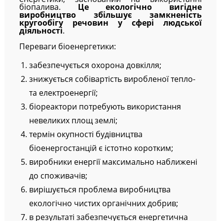
біопалива.
Це екологічно вигідне
виробництво збільшує замкненість
кругообігу речовин у сфері людської
діяльності
.
Переваги біоенергетики:
забезпечується охорона довкілля;
знижується собівартість виробленої тепло-
та електроенергії;
біореактори потребують використання
невеликих площ землі;
термін окупності будівництва
біоенергостанцій є істотно коротким;
виробники енергії максимально наближені
до споживачів;
вирішується проблема виробництва
екологічно чистих органічних добрив;
в результаті забезпечується енергетична