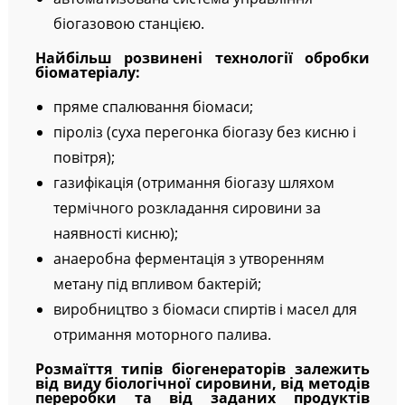
біогазовою станцією.
Найбільш розвинені технології обробки
біоматеріалу:
пряме спалювання біомаси;
піроліз (суха перегонка біогазу без кисню і
повітря);
газифікація (отримання біогазу шляхом
термічного розкладання сировини за
наявності кисню);
анаеробна ферментація з утворенням
метану під впливом бактерій;
виробництво з біомаси спиртів і масел для
отримання моторного палива.
Розмаїття типів біогенераторів залежить
від виду біологічної сировини, від методів
переробки та від заданих продуктів