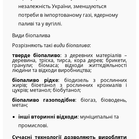
незалежність України, зменшуються
потреби в імпортованому газі, ядерному
паливі та у вугіллі.
Види біопалива
Розрізняють такі
види біопалива
:
тверде біопаливо
: з деревних матеріалів –
деревина, тріска, тирса, кора дерев; брикети,
гранули; біомаса; відходи життєдіяльності
людини та відходи виробництва;
біопаливо рідке
: біодизель з рослинних
жирів; біоетанол з рослинних крохмалів і
цукрів; метанол; біобутанол;
біопаливо газоподібне
: біогаз, біоводень,
метан;
інші вторинні відходи
: муніципальні та
промислові.
Сучасні технології дозволяють виробляти