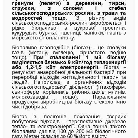
гранули (пелети) з деревини, тирси,
стружки, з соломи і стебел
сільськогосподарських рослин, з трави та
водоростей тощо
. З різних видів
сільськогосподарських рослин виробляється і
рідке біопаливо: з цукрової тростини,
кукурудзи, буряка, пшениці, маніоки, навіть з
морського фітопланктону.
Біопаливо газоподібне (біогаз) – це сполуки
газів (метану, вуглецю, сірчастого водню
тощо).
При спалюванні 1 м3 біогазу
виділяється близько 9 кВт/год теплоенергії
або 1,2-1,5 кВт електроенергії
. Біогаз –
результат анаеробної діяльності бактерій при
переробці відходів життєдіяльності тварин та
людей. Наприклад, з органічних відходів
сільськогосподарської діяльності (птахоферм,
свиноферм, корівників, рибних цехів, млинів,
молокозаводів тощо). Паралельним
продуктом виробництва біогазу є екологічно
чисті добрива.
Біогаз з полігонів поховання твердих
побутових відходів – перспективне джерело
тепло- та електроенергії. Одна тонна такого
біопалива дає від 100 до 200 м3 біологічного
газу. Метан складає до 60 % його вмісту.