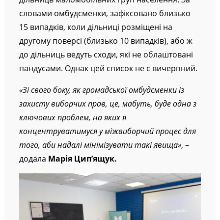
словами омбудсменки, зафіксовано близько
15 випадків, коли дільниці розміщені на
другому поверсі (близько 10 випадків), або ж
до дільниць ведуть сходи, які не облаштовані
пандусами. Однак цей список не є вичерпний.
«Зі свого боку, як громадської омбудсменки із
захисту виборчих прав, це, мабуть, буде одна з
ключових проблем, на яких я
концентруватимуся у міжвиборчий процес для
того, аби надалі мінімізувати такі явища»
, –
додала
Марія Цип’ящук.