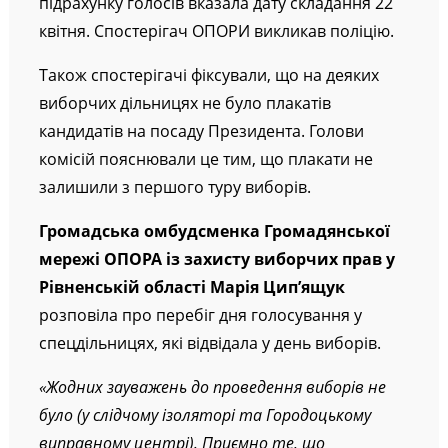
підрахунку голосів вказала дату складання 22
квітня. Спостерігач ОПОРИ викликав поліцію.
Також спостерігачі фіксували, що на деяких
виборчих дільницях не було плакатів
кандидатів на посаду Президента. Голови
комісій пояснювали це тим, що плакати не
залишили з першого туру виборів.
Громадська омбудсменка Громадянської
мережі ОПОРА із захисту виборчих прав у
Рівненській області Марія Цип’ящук
розповіла про перебіг дня голосування у
спецдільницях, які відвідала у день виборів.
«Жодних зауважень до проведення виборів не
було (у слідчому ізоляторі та Городоцькому
виправному центрі). Приємно те, що