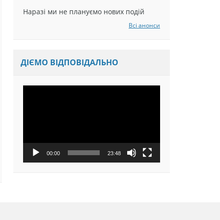
Наразі ми не плануємо нових подій
Всі анонси
ДІЄМО ВІДПОВІДАЛЬНО
Відеопрогравач
00:00
23:48