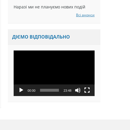
Наразі ми не плануємо нових подій
Всі анонси
ДІЄМО ВІДПОВІДАЛЬНО
Відеопрогравач
00:00
23:48