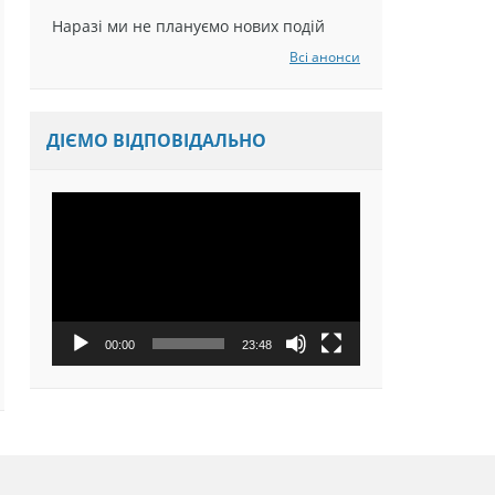
Наразі ми не плануємо нових подій
Всі анонси
ДІЄМО ВІДПОВІДАЛЬНО
Відеопрогравач
00:00
23:48