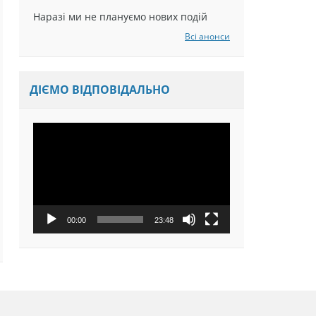
Наразі ми не плануємо нових подій
Всі анонси
ДІЄМО ВІДПОВІДАЛЬНО
Відеопрогравач
00:00
23:48