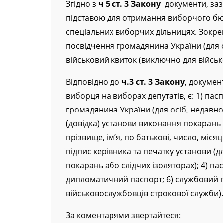
Згідно з
ч 5 ст. 3 Закону
документи, зазна
підставою для отримання виборчого бюл
спеціальних виборчих дільницях. Зокре
посвідчення громадянина України (для 
військовий квиток (виключно для військ
Відповідно до
ч.3 ст. 3 Закону
, докумен
виборця на виборах депутатів, є: 1) па
громадянина України (для осіб, недавно
(довідка) установи виконання покарань 
прізвище, ім’я, по батькові, число, міс
підпис керівника та печатку установи (д
покарань або слідчих ізоляторах); 4) па
дипломатичний паспорт; 6) службовий п
військовослужбовців строкової служби).