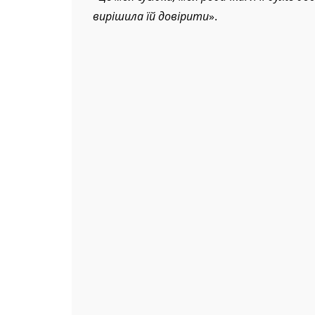
«
Це моя сусідка, моя родичка. Я її дуже до
вирішила їй довірити
».