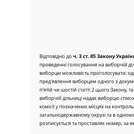
Відповідно до
ч. 3 ст. 85 Закону Укра
проведенні голосування на виборчій діл
виборцю можливість проголосувати: оди
пред’явлення виборцем одного з докумен
п’ятій чи шостій статті 2 цього Закону, 
виборчій дільниці надає виборцю список
комісії у позначених місцях на контрол
загальнодержавному окрузі та в одноман
розписується та проставляє номер, за я