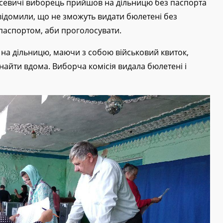
асевичі виборець прийшов на дільницю без паспорта
відомили, що не зможуть видати бюлетені без
паспортом, аби проголосувати.
на дільницю, маючи з собою військовий квиток,
знайти вдома. Виборча комісія видала бюлетені і