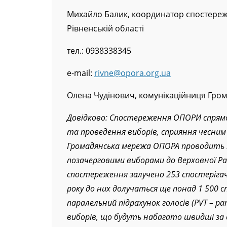
За коментарями звертайтеся:
Михайло Балик, координатор спостереж
Рівненській області
тел.: 0938338345
e-mail:
rivne@opora.org.ua
Олена Чудінович, комунікаційниця Гром
Довідково: Спостереження ОПОРИ спрямо
та проведення виборів, сприяння чесни
Громадянська мережа ОПОРА проводить
позачерговими виборами до Верховної Ра
спостереження залучено 253 спостерігачі 
року до них долучаться ще понад 1 500 
паралельний підрахунок голосів (PVT – pa