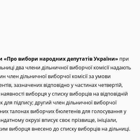
їни «Про вибори народних депутатів України»
при
ьниці два члени дільничної виборчої комісії надають
н член дільничної виборчої комісії за умови
тів, зазначених відповідно у частинах четвертій,
та наявності виборця у списку виборців на відповідній
 для підпису; другий член дільничної виборчої
ьних талонах виборчих бюлетенів для голосування у
датному окрузі вписує своє прізвище, ініціали,
ким виборця внесено до списку виборців на дільниці.