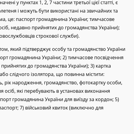
чені у пунктах 1, 2, 7 частини третьої цієї статті, є
етеня і можуть бути використані на звичайних та
ма, це: паспорт громадянина України; тимчасове
осіб, недавно прийнятих до громадянства України);
овослужбовців строкової служби).
том, який підтверджує особу та громадянство України
спорт громадянина України; 2) тимчасове посвідчення
 прийнятих до громадянства України); 3) картка
або слідчого ізолятора, що повинна містити:
яць, рік народження, громадянство, фотокартку особи,
ля осіб, які перебувають в установах виконання
спорт громадянина України для виїзду за кордон; 5)
аспорт; 7) військовий квиток (виключно для