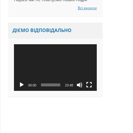
Наразі ми не плануємо нових подій
Всі анонси
ДІЄМО ВІДПОВІДАЛЬНО
Відеопрогравач
00:00
23:48