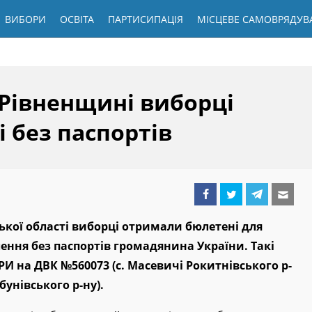
ВИБОРИ
ОСВІТА
ПАРТИСИПАЦІЯ
МІСЦЕВЕ САМОВРЯДУВ
 Рівненщині виборці
 без паспортів
ької області виборці отримали бюлетені для
ення без паспортів громадянина України. Такі
И на ДВК №560073 (с. Масевичі Рокитнівського р-
бунівського р-ну).