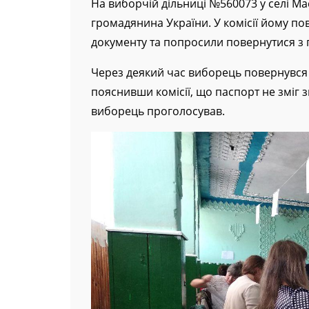
На виборчій дільниці №560073 у селі М
громадянина України. У комісії йому по
документу та попросили повернутися з 
Через деякий час виборець повернувся 
пояснивши комісії, що паспорт не зміг 
виборець проголосував.