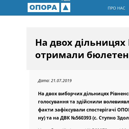
Рівне
ОПОРА
ПРО НАС
На двох дільницях
отримали бюлетені
Дата: 21.07.2019
На двох виборчих дільницях Рівненс
голосування та здійснили волевиявл
факти зафіксували спостерігачі ОПОР
ну) та на ДВК №560393 (с. Ступно Здол