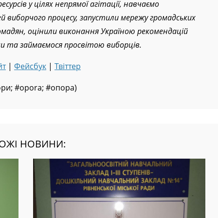
фіційні та точніші за екзит-поли. Крім того, ми
рсів у цілях непрямої агітації, навчаємо
й виборчого процесу, запустили мережу громадських
ромадян, оцінили виконання Україною рекомендацій
и та займаємося просвітою виборців.
йт
|
Фейсбук
|
Твіттер
ри; #opora; #опора)
ОЖІ НОВИНИ: