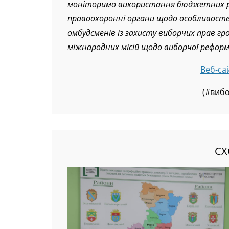
виборів, що будуть набагато швидші за о
моніторимо використання бюджетних ресу
правоохоронні органи щодо особливосте
омбудсменів із захисту виборчих прав г
міжнародних місій щодо виборчої реформ
Веб-са
(#вибо
СХ