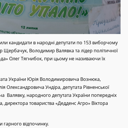
пили кандидати в народні депутати по 153 виборчому
тор Щербачук, Володимир Валявка та лідер політичної
ода» Олег Тягнибок, при цьому не називаючи їх
тата України Юрія Володимировича Вознюка,
алія Олександровича Ундіра, депутата Рівненської
а Валявку, народного депутата України попередніх
, директора товариства «Дедденс Агро» Віктора
ли гарного відпочинку.