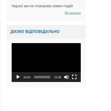
Наразі ми не плануємо нових подій
Всі анонси
ДІЄМО ВІДПОВІДАЛЬНО
Відеопрогравач
00:00
23:48