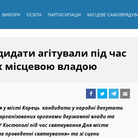
ВИБОРИ
ОСВІТА
ПАРТИСИПАЦІЯ
МІСЦЕВЕ САМОВРЯДУВ
идати агітували під час
их місцевою владою
ня у місті Корець кандидати у народні депутати
, організованих органами державної влади та
У Костополі під час святкування Дня міста
а проведенні святкування» та зі сцени