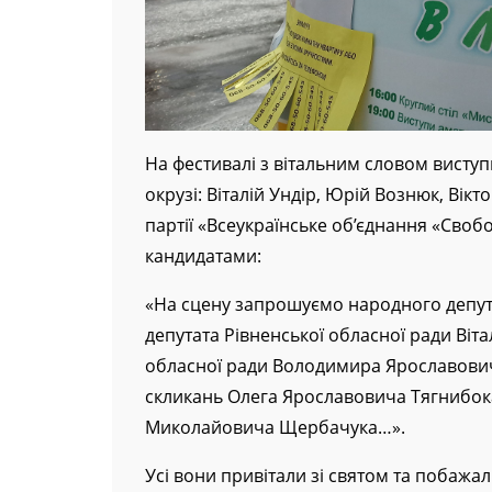
На фестивалі з вітальним словом висту
окрузі: Віталій Ундір, Юрій Вознюк, Вік
партії «Всеукраїнське об’єднання «Своб
кандидатами:
«На сцену запрошуємо народного депу
депутата Рівненської обласної ради Віт
обласної ради Володимира Ярославович
скликань Олега Ярославовича Тягнибока
Миколайовича Щербачука…».
Усі вони привітали зі святом та побажа