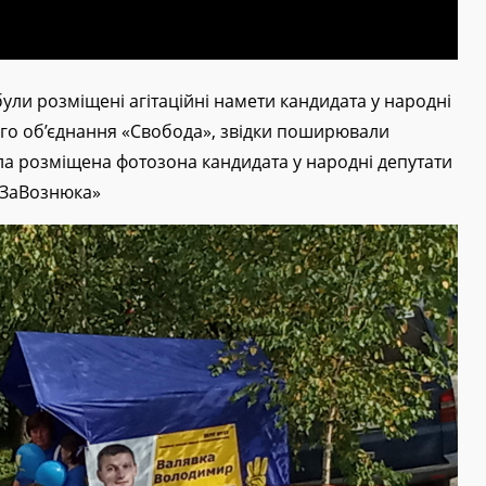
ули розміщені агітаційні намети кандидата у народні
кого об’єднання «Свобода», звідки поширювали
ула розміщена фотозона кандидата у народні депутати
#ЗаВознюка»