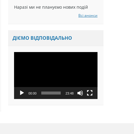
Наразі ми не плануємо нових подій
Всі анонси
ДІЄМО ВІДПОВІДАЛЬНО
Відеопрогравач
00:00
23:48