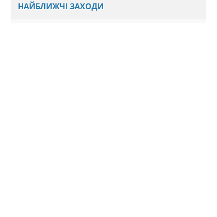
НАЙБЛИЖЧІ ЗАХОДИ
Наразі ми не плануємо нових подій
Всі анонси
ДІЄМО ВІДПОВІДАЛЬНО
Відеопрогравач