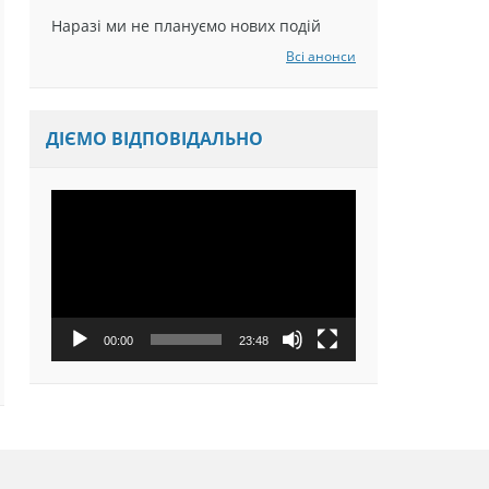
Наразі ми не плануємо нових подій
Всі анонси
ДІЄМО ВІДПОВІДАЛЬНО
Відеопрогравач
00:00
23:48