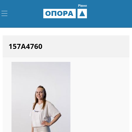
Рівне
ОПОРА
157A4760