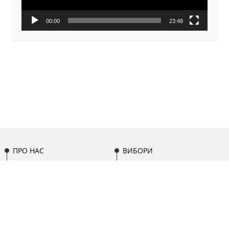
00:00
23:48
ПРО НАС
ВИБОРИ
НАША КОМАНДА
ОСВІТА
ПАРТИСИПАЦІЯ
МІСЦЕВЕ
ПАРЛАМЕНТ
САМОВРЯДУВАННЯ