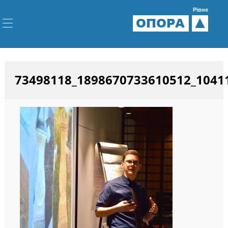
Рівне
ОПОРА
73498118_1898670733610512_1041