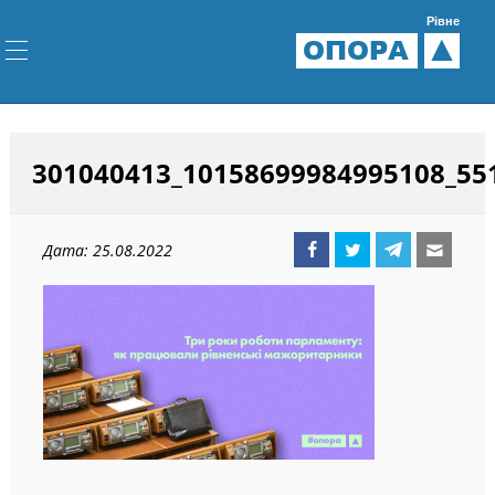
Рівне
ОПОРА
301040413_10158699984995108_55
Дата: 25.08.2022