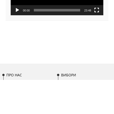
00:00
23:48
ПРО НАС
ВИБОРИ
НАША КОМАНДА
ОСВІТА
ПАРТИСИПАЦІЯ
МІСЦЕВЕ
ПАРЛАМЕНТ
САМОВРЯДУВАННЯ