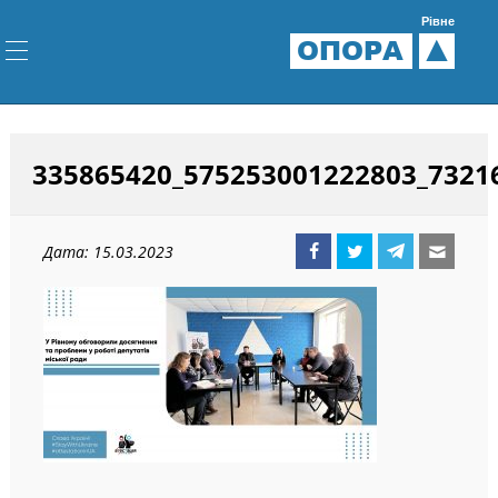
Рівне
ОПОРА
335865420_575253001222803_7321
Дата: 15.03.2023