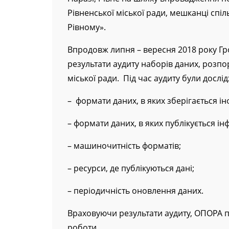
Наразі, Рівне на шляху впровадження п
Рівненської міської ради, мешканці спі
Рівному».
Впродовж липня – вересня 2018 року Г
результати аудиту наборів даних, розпо
міської ради. Під час аудиту були дослід
– формати даних, в яких зберігається і
– формати даних, в яких публікується ін
– машиночитність форматів;
– ресурси, де публікуються дані;
– періодичність оновлення даних.
Враховуючи результати аудиту, ОПОРА 