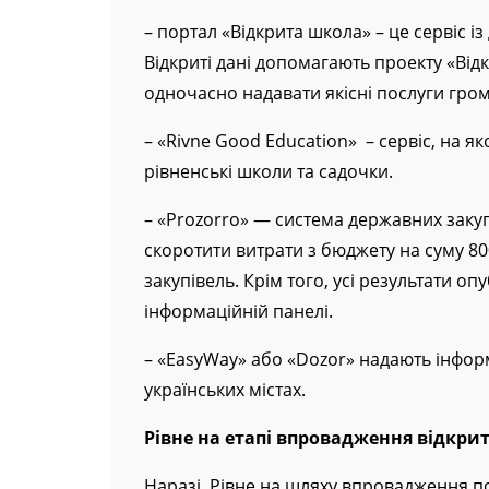
На їх основі можна робробляти і онлайн
– портал «Відкрита школа» – це сервіс і
Відкриті дані допомагають проекту «Від
одночасно надавати якісні послуги гро
– «Rivne Good Education» – сервіс, на я
рівненські школи та садочки.
– «Prozorro» — система державних закуп
скоротити витрати з бюджету на суму 8
закупівель. Крім того, усі результати о
інформаційній панелі.
– «EasyWay» або «Dozor» надають інфо
українських містах.
Рівне на етапі впровадження відкри