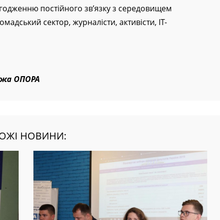
рвісів для міської ради та громадян, проведення
лагодженню постійного зв’язку з середовищем
ромадський сектор, журналісти, активісти, ІТ-
ежа ОПОРА
ОЖІ НОВИНИ: