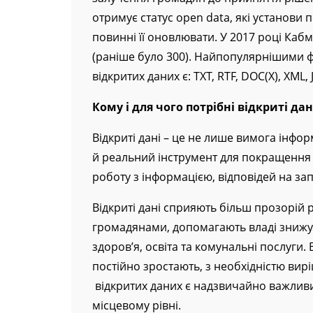
залучення громадян до прийняття рішен
отримує статус open data, які установи 
повинні її оновлювати. У 2017 році Кабм
(раніше було 300). Найпопулярнішими ф
відкритих даних є: TXT, RTF, DOC(X), XML, 
Кому і для чого потрібні відкриті дан
Відкриті дані – це не лише вимога інфо
й реальний інструмент для покращення 
роботу з інформацією, відповідей на за
Відкриті дані сприяють більш прозорій 
громадянами, допомагають владі знижув
здоров’я, освіта та комунальні послуги
постійно зростають, з необхідністю вир
відкритих даних є надзвичайно важлив