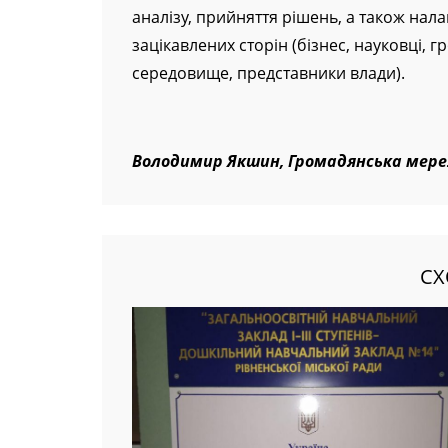
сприятиме впровадженню електронних се
аналізу, прийняття рішень, а також на
зацікавлених сторін (бізнес, науковці, г
середовище, представники влади).
Володимир Якшин, Громадянська мер
СХ