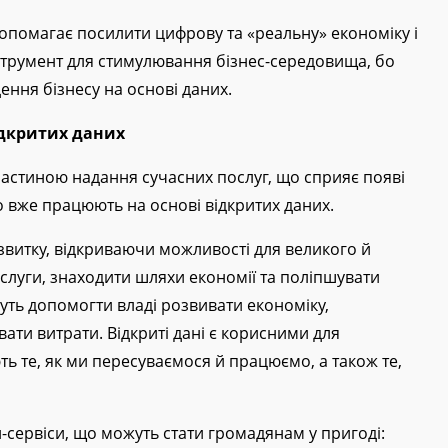
 допомагає посилити цифрову та «реальну» економіку і
струмент для стимулювання бізнес-середовища, бо
ення бізнесу на основі даних.
дкритих даних
частиною надання сучасних послуг, що сприяє появі
о вже працюють на основі відкритих даних.
озвитку, відкриваючи можливості для великого й
слуги, знаходити шляхи економії та поліпшувати
жуть допомогти владі розвивати економіку,
ати витрати. Відкриті дані є корисними для
ть те, як ми пересуваємося й працюємо, а також те,