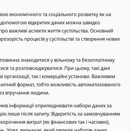
овою економічного та соціального розвитку як на
 За допомогою відкритих даних можна швидко
ро важливі аспекти життя суспільства. Основний
розорість процесів у суспільстві та створення нових
ка повинна знаходитися у вільному та безоплатному
ися та розповсюджуватися. При цьому, такі дані
 організації, так і комерційні установи. Важливим
очитний формат, тобто можливість автоматизованого
ез втручання людини.
ників інформації оприлюднювати набори даних за
ію лише після запиту. Відкритість за замовчуванням
корочення витрат (як фінансових так і часових),