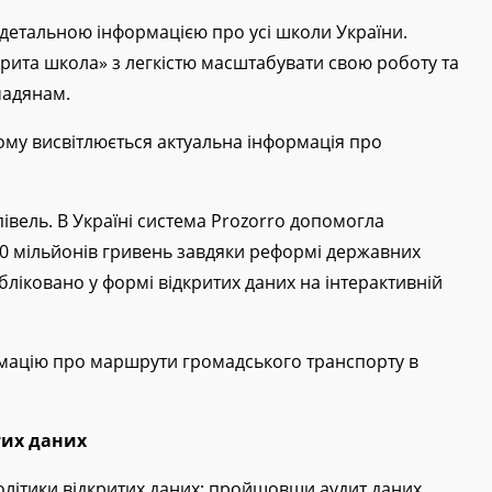
-сервіси, що можуть стати громадянам у пригоді:
з детальною інформацією про усі школи України.
крита школа» з легкістю масштабувати свою роботу та
мадянам.
кому висвітлюється актуальна інформація про
івель. В Україні система Prozorro допомогла
00 мільйонів гривень завдяки реформі державних
публіковано у формі відкритих даних на інтерактивній
рмацію про маршрути громадського транспорту в
тих даних