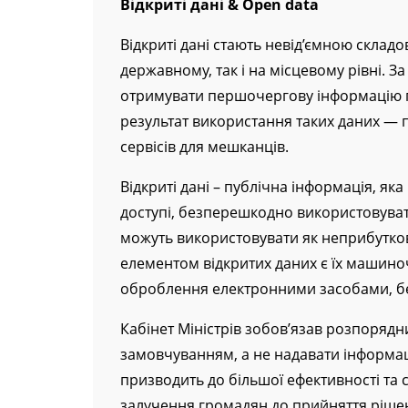
Відкриті дані &
Open
data
Відкриті дані стають невід’ємною склад
державному, так і на місцевому рівні.
отримувати першочергову інформацію п
результат використання таких даних — п
сервісів для мешканців.
Відкриті дані – публічна інформація, я
доступі, безперешкодно використовуват
можуть використовувати як неприбуткові
елементом відкритих даних є їх машин
оброблення електронними засобами, б
Кабінет Міністрів зобов’язав розпоряд
замовчуванням, а не надавати інформац
призводить до більшої ефективності та с