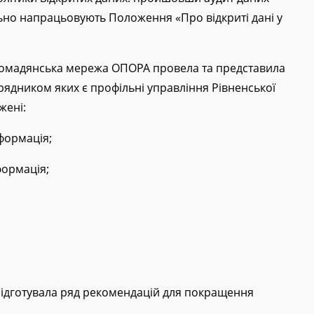
олітики відкритих даних: пройшовши аудит даних
льно напрацьовують Положення «Про відкриті дані у
ромадянська мережа ОПОРА провела та представила
рядником яких є профільні управління Рівненської
жені:
нформація;
формація;
підготувала ряд рекомендацій для покращення