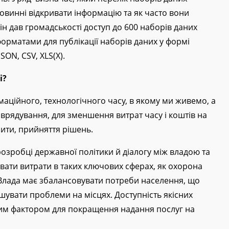
ь. Уряд визначає, який перелік наборів даних
повинні відкривати інформацію та як часто вони
ін дав громадськості доступ до 600 наборів даних
орматами для публікації наборів даних у формі
JSON, CSV, XLS(X).
і?
рмаційного, технологічного часу, в якому ми живемо, а
врядування, для зменшення витрат часу і коштів на
пити, прийняття рішень.
розробці державної політики й діалогу між владою та
ати витрати в таких ключових сферах, як охорона
. Влада має збалансовувати потреби населення, що
ішувати проблеми на місцях. Доступність якісних
им фактором для покращення надання послуг на