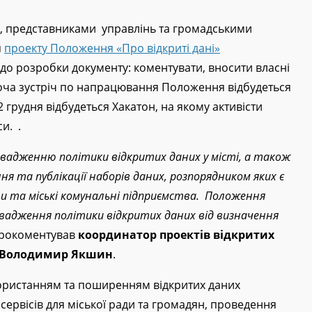
ди, представниками управлінь та громадськими
я
проекту Положення «Про відкриті дані»
 до розробки документу: коментувати, вносити власні
оча зустріч по напрацювання Положення відбудеться
2 грудня відбудеться Хакатон, на якому активісти
и. .
адженню політики відкритих даних у місті, а також
я та публікації наборів даних, розпорядником яких є
гани та міські комунальні підприємства. Положення
вадження політики відкритих даних від визначення
 прокоментував
координатор проектів відкритих
А Володимир Якшин
.
користанням та поширенням відкритих даних