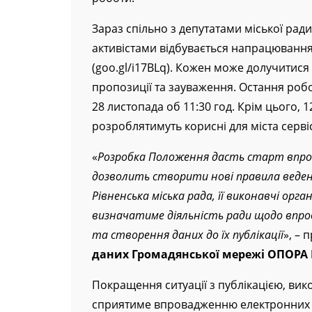
роботи.
Зараз спільно з депутатами міської ра
активістами відбувається напрацюванн
(goo.gl/i17BLq). Кожен може долучитися
пропозиції та зауваження. Остання роб
28 листопада об 11:30 год. Крім цього, 1
розроблятимуть корисні для міста сервіс
«
Розробка Положення дасть старт впров
дозволить створити нові правила веденн
Рівненська міська рада, її виконавчі ор
визначатиме діяльність ради щодо впро
та створення даних до їх публікації
», –
даних Громадянської мережі ОПОР
Покращення ситуації з публікацією, ви