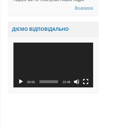
Наразі ми не плануємо нових подій
Всі анонси
ДІЄМО ВІДПОВІДАЛЬНО
Відеопрогравач
00:00
23:48