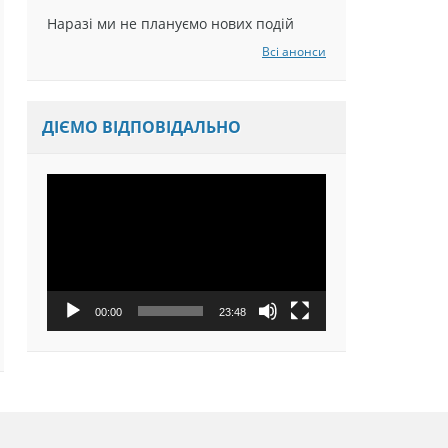
Наразі ми не плануємо нових подій
Всі анонси
ДІЄМО ВІДПОВІДАЛЬНО
Відеопрогравач
00:00
23:48