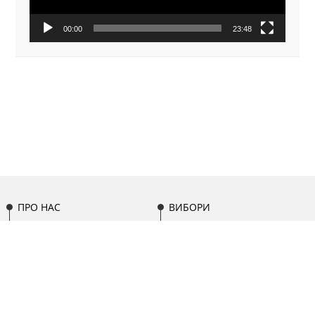
00:00
23:48
ПРО НАС
ВИБОРИ
НАША КОМАНДА
ОСВІТА
ПАРТИСИПАЦІЯ
МІСЦЕВЕ
ПАРЛАМЕНТ
САМОВРЯДУВАННЯ