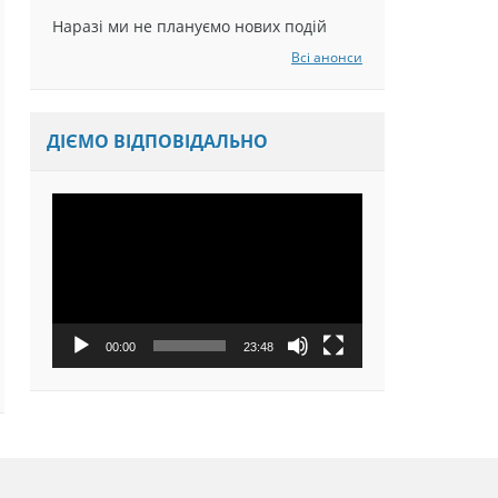
Наразі ми не плануємо нових подій
Всі анонси
ДІЄМО ВІДПОВІДАЛЬНО
Відеопрогравач
00:00
23:48