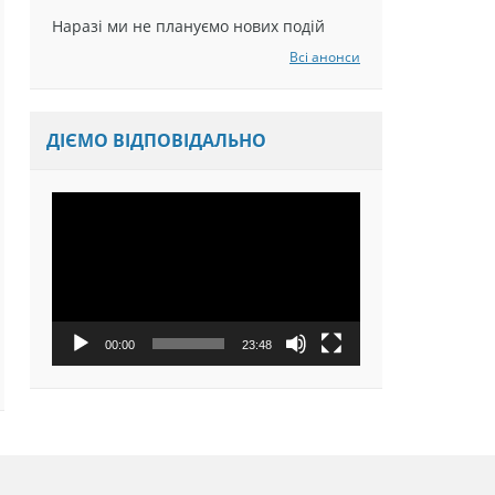
Наразі ми не плануємо нових подій
Всі анонси
ДІЄМО ВІДПОВІДАЛЬНО
Відеопрогравач
00:00
23:48