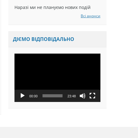
Наразі ми не плануємо нових подій
Всі анонси
ДІЄМО ВІДПОВІДАЛЬНО
Відеопрогравач
00:00
23:48