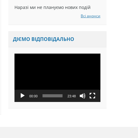
Наразі ми не плануємо нових подій
Всі анонси
ДІЄМО ВІДПОВІДАЛЬНО
Відеопрогравач
00:00
23:48