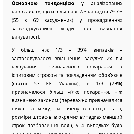
Основною тенденцією
у аналізованих
вироках є те, що в більш ніж 2/3 випадків 79,7%
(55 з 69 засуджених) у провадженнях
затверджувалися угоди про визнання
винуватості.
У більш ніж 1/3 – 39% випадків –
застосовувалося звільнення засуджених від
відбування призначеного покарання з
іспитовим строком та покладенням обов’язків
(стаття 57 КК України), в 1/3 (29%)
призначалося більш м’яке покарання, ніж
визначено законом (переважно призначалися
нижчі за межу, визначену в санкції статті,
розміри штрафів, в окремих випадках менший
строк позбавлення волі), у 4 випадках було
застосовано покарання, не визначене