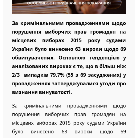
За кримінальними провадженнями щодо
порушення виборчих прав громадян на
місцевих виборах 2015 року судами
України було винесено 63 вироки щодо 69
обвинувачених. Основною тенденцією у
аналізованих вироках є те, що в більш ніж
2/3 випадків 79,7% (55 з 69 засуджених) у
провадженнях затверджувалися угоди про
визнання винуватості.
За кримінальними провадженнями щодо
порушення виборчих прав громадян на
місцевих виборах 2015 року судами України
було винесено 63 вироки щодо 69