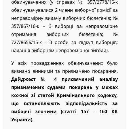
обвинувачених (у справах № 357/2778/16-к
обвинувачувалися 2 члени виборчої комісії за
неправомірну видачу виборчих бюлетенів; №
357/867/16-к – 3 виборці за неправомірне
отримання виборчих бюлетенів; №
727/8656/15-к – 3 особи за підкуп виборців:
надання виборцям неправомірної вигоди).
У всіх провадженнях обвинувачених було
визнано винними та призначено покарання.
Дайджест № 4 присвячений аналізу
призначених судами покарань у межах
кожної зі статей Кримінального кодексу,
що встановлюють відповідальність за
виборчі злочини (статті 157 – 160 КК
України).