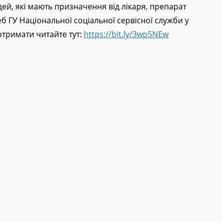
лосили спільнокошт:
https://bit.ly/3FG9sSN
.
й, які мають призначення від лікаря, препарат
еб ГУ Національної соціальної сервісної служби у
 отримати читайте тут:
https://bit.ly/3wp5NEw