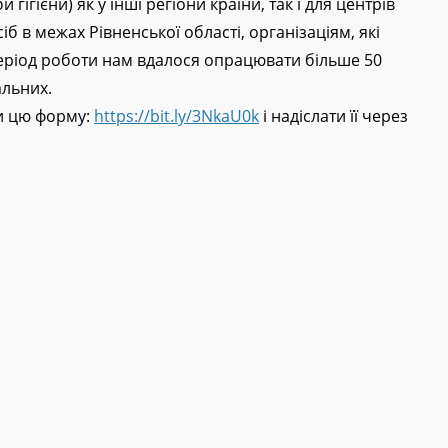
. Ми збираємо запити потреб та відправляємо
 гігієни) як у інші регіони країни, так і для центрів
в межах Рівненської області, організаціям, які
еріод роботи нам вдалося опрацювати більше 50
альних.
и цю форму:
https://bit.ly/3NkaU0k
і надіслати її через