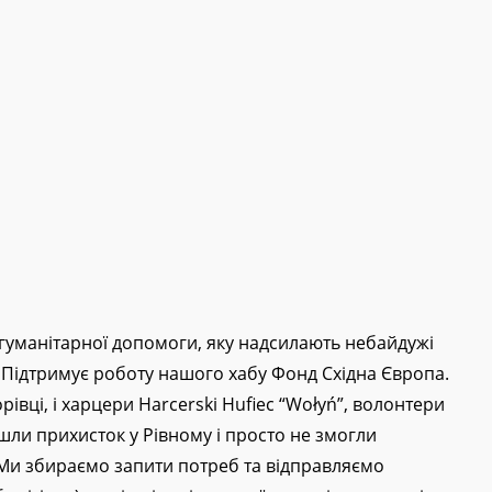
 гуманітарної допомоги, яку надсилають небайдужі
ї. Підтримує роботу нашого хабу Фонд Східна Європа.
івці, і харцери Harcerski Hufiec “Wołyń”, волонтери
шли прихисток у Рівному і просто не змогли