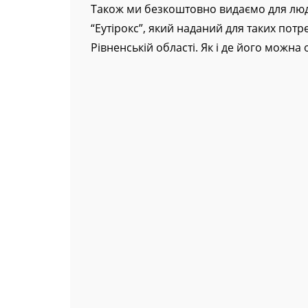
зручні підсумки, на закупівлю яких ого
Також ми безкоштовно видаємо для люде
“Еутірокс”, який наданий для таких потр
Рівненській області. Як і де його можна