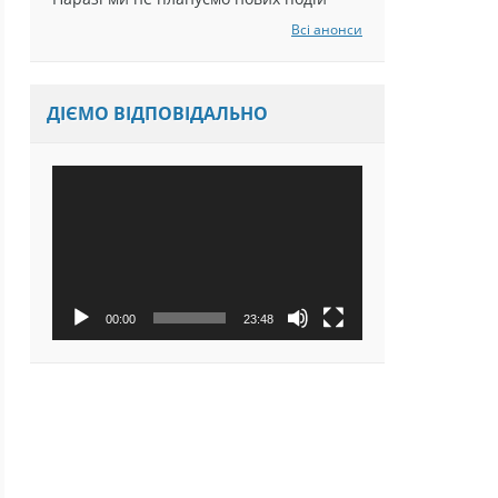
Наразі ми не плануємо нових подій
Всі анонси
ДІЄМО ВІДПОВІДАЛЬНО
Відеопрогравач
00:00
23:48