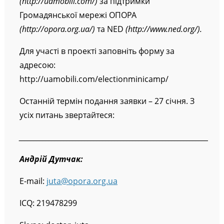
(
http
://
uamobili
.
com
/)
за підтримки
Громадянської мережі ОПОРА
(
http
://
opora
.
org
.
ua
/)
та NED
(
http
://
www
.
ned
.
org
/).
Для участі в проекті заповніть форму за
адресою:
http://uamobili.com/electionminicamp/
Останній термін подання заявки – 27 січня. З
усіх питань звертайтеся:
_______________________________________________________________
Андрій Дутчак:
E-mail:
juta@opora.org.ua
ICQ: 219478299