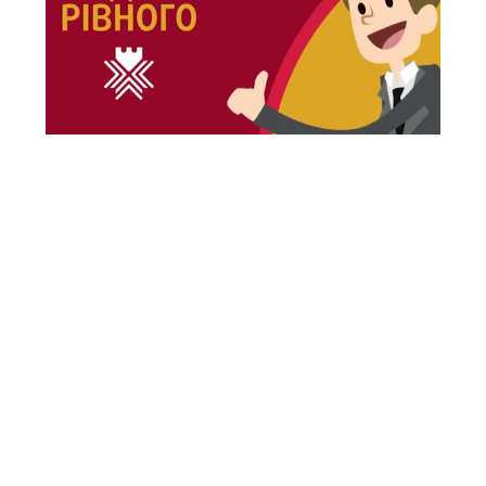
НАЙБЛИЖЧІ ЗАХОДИ
Наразі ми не плануємо нових подій