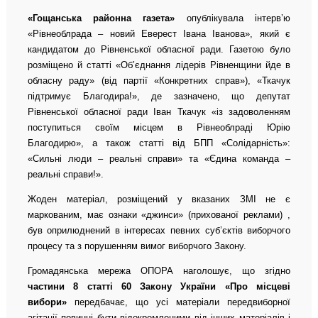
«Гощанська районна газета»
опублікувала інтерв’ю
«Рівнеоблрада – новий Еверест Івана Іванова», який є
кандидатом до Рівненської обласної ради. Газетою було
розміщено й статті «Об’єднання лідерів Рівненщини йде в
обласну раду» (від партії «Конкретних справ»), «Ткачук
підтримує Благодира!», де зазначено, що депутат
Рівненської обласної ради Іван Ткачук «із задоволенням
поступиться своїм місцем в Рівнеоблраді Юрію
Благодирю», а також статті від БПП «Солідарність»:
«Сильні люди – реальні справи» та «Єдина команда –
реальні справи!».
Жоден матеріал, розміщений у вказаних ЗМІ не є
маркованим, має ознаки «джинси» (прихованої реклами) ,
був оприлюднений в інтересах певних суб’єктів виборчого
процесу та з порушенням вимог виборчого Закону.
Громадянська мережа ОПОРА наголошує, що згідно
частини 8 статті 60 Закону України «Про місцеві
вибори»
передбачає, що усі матеріали передвиборної
агітації повинні бути відокремленими від інших матеріалів і