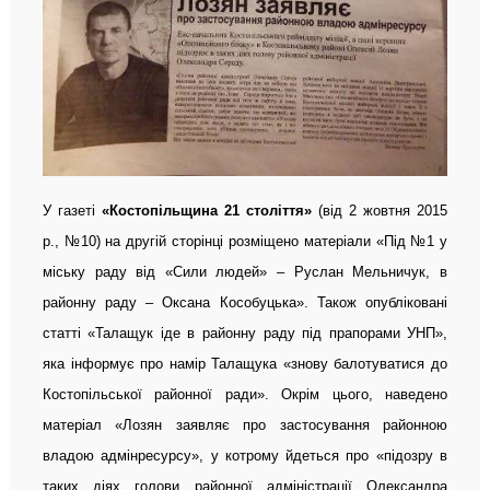
У газеті
«Костопільщина 21 століття»
(від 2 жовтня 2015
р., №10) на другій сторінці розміщено матеріали «Під №1 у
міську раду від «Сили людей» – Руслан Мельничук, в
районну раду – Оксана Кособуцька». Також опубліковані
статті «Талащук іде в районну раду під прапорами УНП»,
яка інформує про намір Талащука «знову балотуватися до
Костопільської районної ради». Окрім цього, наведено
матеріал «Лозян заявляє про застосування районною
владою адмінресурсу», у котрому йдеться про «підозру в
таких діях голови районної адміністрації Олександра