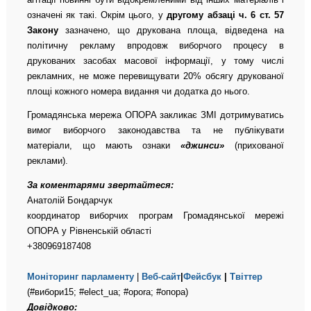
означені як такі. Окрім цього, у
другому абзаці ч. 6 ст. 57
Закону
зазначено, що друкована площа, відведена на
політичну рекламу впродовж виборчого процесу в
друкованих засобах масової інформації, у тому числі
рекламних, не може перевищувати 20% обсягу друкованої
площі кожного номера видання чи додатка до нього.
Громадянська мережа ОПОРА закликає ЗМІ дотримуватись
вимог виборчого законодавства та не публікувати
матеріали, що мають ознаки
«джинси»
(прихованої
реклами).
За коментарями звертайтеся:
Анатолій Бондарчук
координатор виборчих програм Громадянської мережі
ОПОРА у Рівненській області
+380969187408
Моніторинг парламенту
|
Веб-сайт
|
Фейсбук
|
Твіттер
(#вибори15; #elect_ua; #opora; #опора)
Довідково: