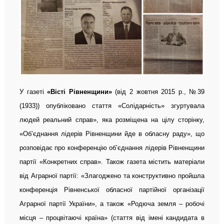
У газеті
«Вісті Рівненщини»
(від 2 жовтня 2015 р., №39
(1933)) опубліковано стаття «Солідарність» згуртувала
людей реальний справ», яка розміщена на цілу сторінку,
«Об’єднання лідерів Рівненщини йде в обласну раду», що
розповідає про конференцію об’єднання лідерів Рівненщини
партії «Конкретних справ». Також газета містить матеріали
від Аграрної партії: «Злагоджено та конструктивно пройшла
конференція Рівненської обласної партійної організації
Аграрної партії України», а також «Родюча земля – робочі
місця – процвітаючі країна» (стаття від імені кандидата в