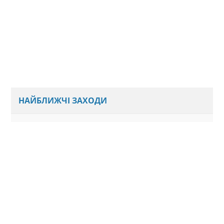
НАЙБЛИЖЧІ ЗАХОДИ
Наразі ми не плануємо нових подій
Всі анонси