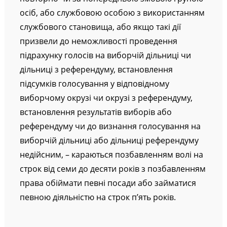
повторно чи за попередньою змовою групою
осіб, або службовою особою з використанням
службового становища, або якщо такі дії
призвели до неможливості проведення
підрахунку голосів на виборчій дільниці чи
дільниці з референдуму, встановлення
підсумків голосування у відповідному
виборчому окрузі чи окрузі з референдуму,
встановлення результатів виборів або
референдуму чи до визнання голосування на
виборчій дільниці або дільниці референдуму
недійсним, – караються позбавленням волі на
строк від семи до десяти років з позбавленням
права обіймати певні посади або займатися
певною діяльністю на строк п’ять років.