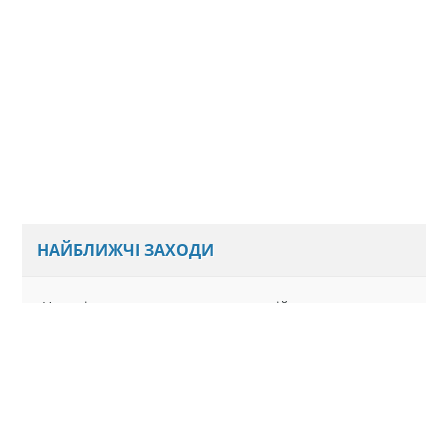
НАЙБЛИЖЧІ ЗАХОДИ
Наразі ми не плануємо нових подій
Всі анонси