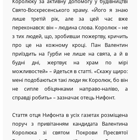
Королюку за активну допомогу у будівництві
Свято-Воскресенського храму. «Його я знаю
лише третій рік, але за цей час вже
переконався: він – людина слова. Королюк – не
з тих людей, що, зробивши пожертву, кричить
про це на кожному кроці. Пан Валентин
приїздить на Гурби не лише на свята, а й в
будні дні, жертвує на храм по мірі
можливостей» – йдеться в статті. «Скажу щиро:
мені подобаються такі люди як Королюк, бо він
не сипле обіцянками направо-наліво, а
справді робить» – зазначає отець Нифонт.
Стаття отця Нифонта в усіх газетах розміщена
поруч з привітанням кандидата Валентина
Королюка зі святом Покрови Пресвятої