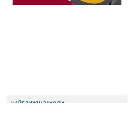
НАЙБЛИЖЧІ ЗАХОДИ
Наразі ми не плануємо нових подій
Всі анонси