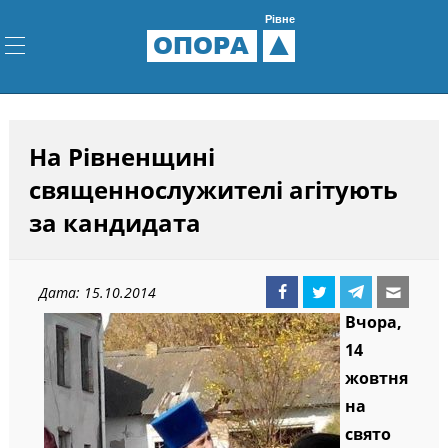
Рівне
ОПОРА
На Рівненщині
священнослужителі агітують
за кандидата
Дата: 15.10.2014
Вчора,
14
жовтня
на
свято