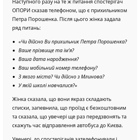
Наступного разу на те ж питання спостерігач
ОПОРИ сказав телефоном, що є прихильником
Петра Порошенка. Після цього жінка задала
ряд питань:
«
Чи дійсно Ви прихильник Петра Порошенка?
Ваше прізвище та ім’я?
Ваша дата народження?
Ваш мобільний номер телефону?
З якого міста? Чи дійсно з Млинова?
У якій школі навчалися?
»
Жінка сказала, що вони якраз складають
списки, запевнила, що проїзд є безкоштовним
та сказала, що увечері ще раз передзвонять та
скажуть час відправлення автобуса до Києва.
Увечері, до спостерігачів зателефонували і