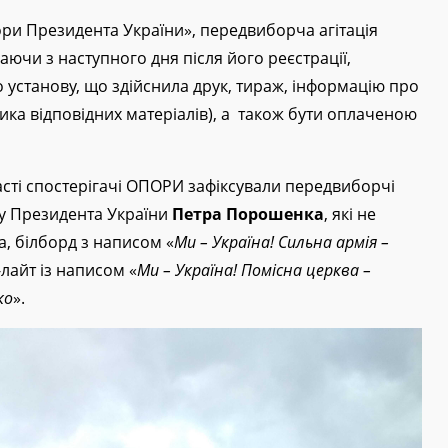
ори Президента України», передвиборча агітація
ючи з наступного дня після його реєстрації,
о установу, що здійснила друк, тираж, інформацію про
ника відповідних матеріалів), а також бути оплаченою
ласті спостерігачі ОПОРИ зафіксували передвиборчі
ду Президента України
Петра Порошенка
, які не
, білборд з написом «
Ми – Україна! Сильна армія –
і-лайт із написом «
Ми – Україна! Помісна церква –
ко
».