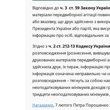
Відповідно до
ч. 3 ст. 59 Закону Укр
матеріали передвиборної агітації повинн
або вказівку, що друк здійснено з вико
Президента України або партії, яка вису
інформацію про осіб, відповідальних за 
Згідно з
ч. 2 ст. 212-13 Кодексу Укра
розповсюдження (рознесення, вивішува
друкованих матеріалів передвиборної агі
здійснила друк, їх тираж, інформацію про
інформація означена неправильно чи не
розповсюдження – тягнуть за собою нак
неоподатковуваних мінімумів доходів гр
тридцяти неоподатковуваних мінімумів 
Нагадаємо
, 7 лютого Петра Порошенко 