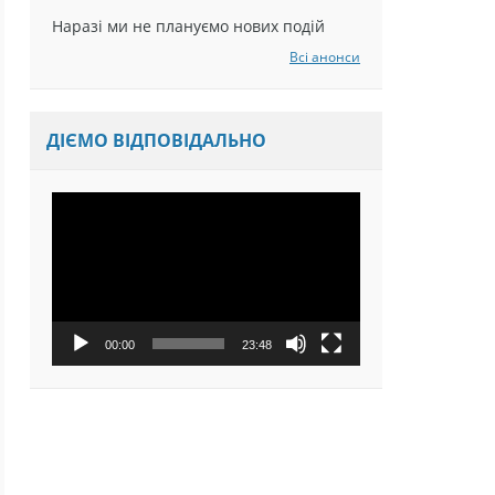
Наразі ми не плануємо нових подій
Всі анонси
ДІЄМО ВІДПОВІДАЛЬНО
Відеопрогравач
00:00
23:48