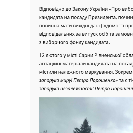
Відповідно до Закону України «Про виб
кандидата на посаду Президента, почина
повинна мати вихідні дані (відомості пр
відповідальних за випуск осіб та замов
з виборчого фонду кандидата.
12 лютого у місті Сарни Рівненської об
агітаційні матеріали кандидата на поса
містили належного маркування. Зокрема
запорука миру! Петро Порошенко
» та сіт
запорука незалежності! Петро Порошен