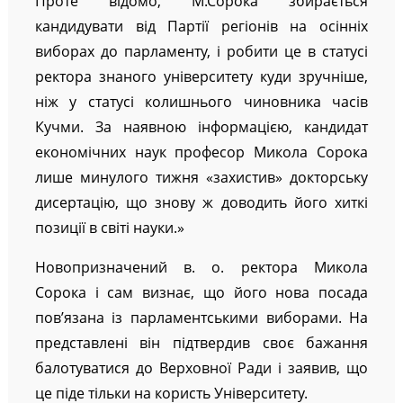
Проте відомо, М.Сорока збирається
кандидувати від Партії регіонів на осінніх
виборах до парламенту, і робити це в статусі
ректора знаного університету куди зручніше,
ніж у статусі колишнього чиновника часів
Кучми. За наявною інформацією, кандидат
економічних наук професор Микола Сорока
лише минулого тижня «захистив» докторську
дисертацію, що знову ж доводить його хиткі
позиції в світі науки.»
Новопризначений в. о. ректора Микола
Сорока і сам визнає, що його нова посада
пов’язана із парламентськими виборами. На
представлені він підтвердив своє бажання
балотуватися до Верховної Ради і заявив, що
це піде тільки на користь Університету.