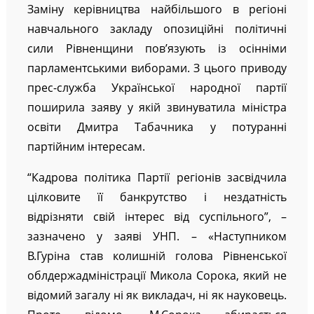
Заміну керівництва найбільшого в регіоні
навчального закладу опозиційні політичні
сили Рівненщини пов’язують із осінніми
парламентськими виборами. З цього приводу
прес-служба Української народної партії
поширила заяву у якій звинуватила міністра
освіти Дмитра Табачника у потуранні
партійним інтересам.
“Кадрова політика Партії регіонів засвідчила
цілковите її банкрутство і нездатність
відрізняти свій інтерес від суспільного”, –
зазначено у заяві УНП. – «Наступником
В.Гуріна став колишній голова Рівненської
облдержадміністрації Микола Сорока, який не
відомий загалу ні як викладач, ні як науковець.