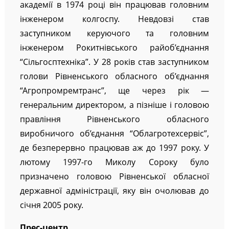
академії в 1974 році він працював головним
інженером колгоспу. Невдовзі став
заступником керуючого та головним
інженером Рокитнівського райоб’єднання
“Сільгосптехніка”. У 28 років став заступником
голови Рівненського обласного об’єднання
“Агропромремтранс”, ще через рік —
генеральним директором, а пізніше і головою
правління Рівненського обласного
виробничого об’єднання “Облагротехсервіс”,
де безперервно працював аж до 1997 року. У
лютому 1997-го Миколу Сороку було
призначено головою Рівненської обласної
державної адміністрації, яку він очолював до
січня 2005 року.
Прес-центр