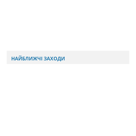
НАЙБЛИЖЧІ ЗАХОДИ
Наразі ми не плануємо нових подій
Всі анонси