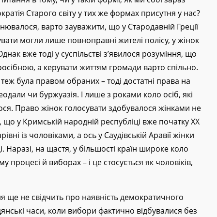
кратія Старого світу у тих же формах присутня у нас?
інювалося, варто зауважити, що у Стародавній Греції
увати могли лише повноправні жителі полісу, у жінок
днак вже тоді у суспільстві з’явилося розуміння, що
осібною, а керувати життям громади варто спільно.
 теж була правом обраних – тоді достатні права на
одали чи буржуазія. І лише з роками коло осіб, які
ося. Право жінок голосувати здобувалося жінками не
во, що у Кримській народній республіці вже початку XX
івні із чоловіками, а ось у Саудівській Аравії жінки
. Наразі, на щастя, у більшості країн широке коло
 процесі й виборах – і це стосується як чоловіків,
я ще не свідчить про наявність демократичного
дянські часи, коли вибори фактично відбувалися без