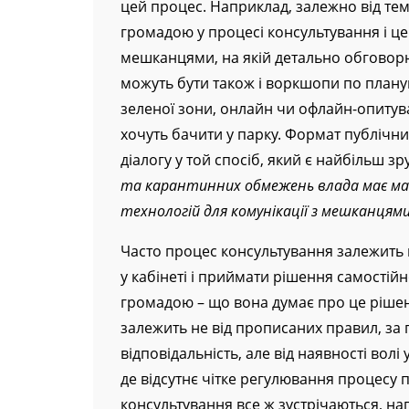
цей процес. Наприклад, залежно від те
громадою у процесі консультування і це 
мешканцями, на якій детально обговорює
можуть бути також і воркшопи по плану
зеленої зони, онлайн чи офлайн-опитув
хочуть бачити у парку. Формат публічни
діалогу у той спосіб, який є найбільш 
та карантинних обмежень влада має ма
технологій для комунікації з мешканцями
Часто процес консультування залежить ві
у кабінеті і приймати рішення самостійн
громадою – що вона думає про це рішен
залежить не від прописаних правил, за
відповідальність, але від наявності волі 
де відсутнє чітке регулювання процесу 
консультування все ж зустрічаються, на