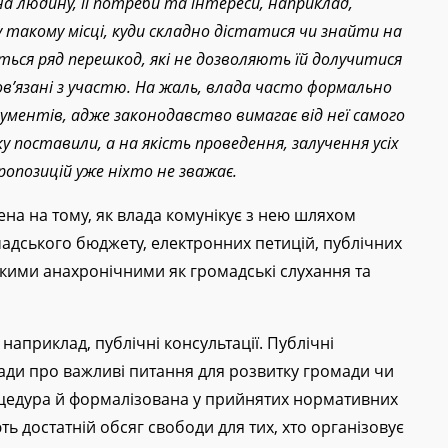
а людину, її потреби та інтереси, наприклад,
у такому місці, куди складно дістатися чи знайти на
ься ряд перешкод, які не дозволяють їй долучитися
ов
’
язані з участю. На жаль, влада часто формально
ментів, адже законодавство вимагає від неї самого
у поставили, а на якість проведення, залучення усіх
опозицій уже ніхто не зважає.
на на тому, як влада комунікує з нею шляхом
мадського бюджету, електронних петицій, публічних
такими анахронічними як громадські слухання та
априклад, публічні консультації. Публічні
влади про важливі питання для розвитку громади чи
оцедура й формалізована у прийнятих нормативних
ть достатній обсяг свободи для тих, хто організовує