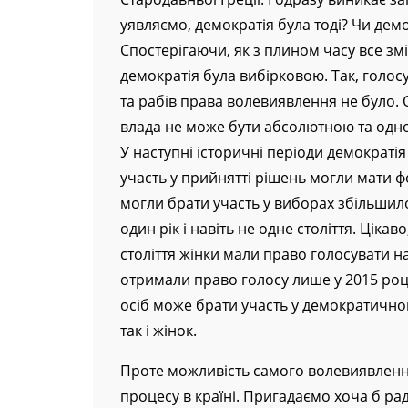
уявляємо, демократія була тоді? Чи демо
Спостерігаючи, як з плином часу все зм
демократія була вибірковою. Так, голос
та рабів права волевиявлення не було. О
влада не може бути абсолютною та одно
У наступні історичні періоди демократія
участь у прийнятті рішень могли мати фе
могли брати участь у виборах збільшил
один рік і навіть не одне століття. Ціка
століття жінки мали право голосувати нар
отримали право голосу лише у 2015 році
осіб може брати участь у демократичному
так і жінок.
Проте можливість самого волевиявленн
процесу в країні. Пригадаємо хоча б ра