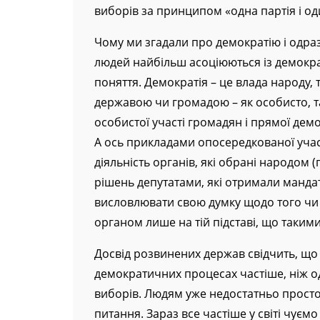
виборів за принципом «одна партія і од
Чому ми згадали про демократію і одра
людей найбільш асоціюються із демокра
поняття. Демократія – це влада народу,
державою чи громадою – як особисто, т
особистої участі громадян і прямої демо
А ось прикладами опосередкованої участ
діяльність органів, які обрані народом 
рішень депутатами, які отримали манда
висловлювати свою думку щодо того чи
органом лише на тій підставі, що таким
Досвід розвинених держав свідчить, що
демократичних процесах частіше, ніж о
виборів. Людям уже недостатньо просто
питання. Зараз все частіше у світі чуєм