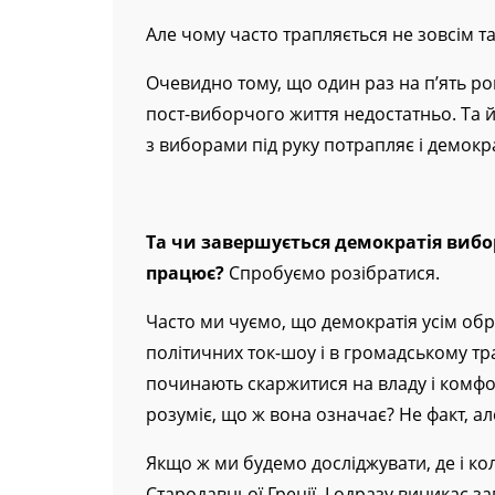
Але чому часто трапляється не зовсім та
Очевидно тому, що один раз на п’ять ро
пост-виборчого життя недостатньо. Та й
з виборами під руку потрапляє і демокра
Та чи завершується демократія вибор
працює?
Спробуємо розібратися.
Часто ми чуємо, що демократія усім обр
політичних ток-шоу і в громадському тр
починають скаржитися на владу і комфорт
розуміє, що ж вона означає? Не факт, ал
Якщо ж ми будемо досліджувати, де і кол
Стародавньої Греції. І одразу виникає за