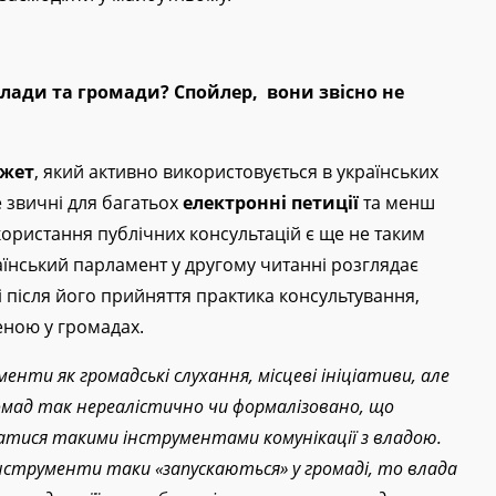
влади та громади? Спойлер, вони звісно не
жет
, який активно використовується в українських
е звичні для багатьох
електронні петиції
та менш
икористання публічних консультацій є ще не таким
аїнський парламент у другому читанні розглядає
і після його прийняття практика консультування,
еною у громадах.
нти як громадські слухання, місцеві ініціативи, але
омад так нереалістично чи формалізовано, що
тися такими інструментами комунікації з владою.
інструменти таки «запускаються» у громаді, то влада