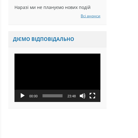
Наразі ми не плануємо нових подій
Всі анонси
ДІЄМО ВІДПОВІДАЛЬНО
Відеопрогравач
00:00
23:48