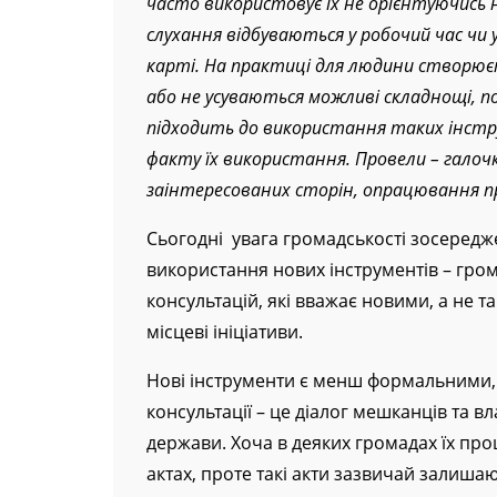
часто використовує їх не орієнтуючись н
слухання відбуваються у робочий час чи 
карті. На практиці для людини створюєт
або не усуваються можливі складнощі, п
підходить до використання таких інстру
факту їх використання. Провели – галочк
заінтересованих сторін, опрацювання пр
Сьогодні увага громадськості зосередже
використання нових інструментів – гро
консультацій, які вважає новими, а не 
місцеві ініціативи.
Нові інструменти є менш формальними, н
консультації – це діалог мешканців та 
держави. Хоча в деяких громадах їх пр
актах, проте такі акти зазвичай залишаю