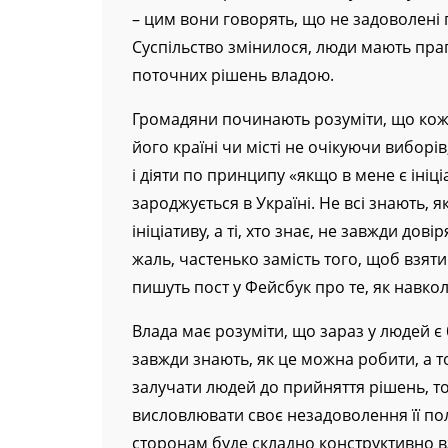
– цим вони говорять, що не задоволені 
Суспільство змінилося, люди мають праг
поточних рішень владою.
Громадяни починають розуміти, що коже
його країні чи місті не очікуючи виборі
і діяти по принципу «якщо в мене є ініц
зароджується в Україні. Не всі знають, 
ініціативу, а ті, хто знає, не завжди дов
жаль, частенько замість того, щоб взяти 
пишуть пост у Фейсбук про те, як навкол
Влада має розуміти, що зараз у людей є 
завжди знають, як це можна робити, а т
залучати людей до прийняття рішень, то 
висловлювати своє незадоволення її полі
сторонам буде складно конструктивно в