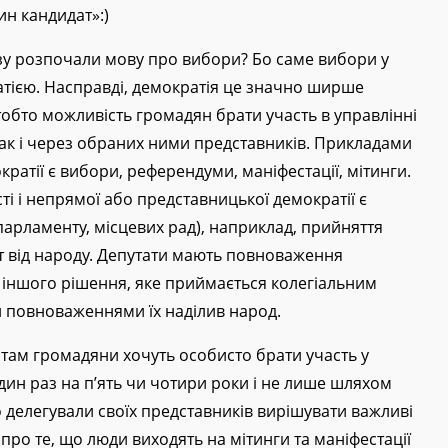
ин кандидат»:)
зу розпочали мову про вибори? Бо саме вибори у
тією. Насправді, демократія це значно ширше
 тобто можливість громадян брати участь в управлінні
ак і через обраних ними представників. Прикладами
кратії є вибори, референдуми, маніфестації, мітинги.
і і непрямої або представницької демократії є
(парламенту, місцевих рад), наприклад, прийняття
т від народу. Депутати мають повноваження
 іншого рішення, яке приймається колегіальним
и повноваженнями їх наділив народ.
 там громадяни хочуть особисто брати участь у
дин раз на п’ять чи чотири роки і не лише шляхом
 делегували своїх представників вирішувати важливі
о про те, що люди виходять на мітинги та маніфестації