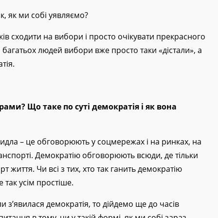
к, як ми собі уявляємо?
ків сходити на вибори і просто очікувати прекрасного
 багатьох людей вибори вже просто таки «дістали», а
тія.
ами? Що таке по суті демократія і як вона
идла – це обговорюють у соцмережах і на ринках, на
анспорті. Демократію обговорюють всюди, де тільки
 життя. Чи всі з тих, хто так ганить демократію
е так усім простіше.
и з’явилася демократія, то дійдемо ще до часів
питання в тому, чи у такій формі, як ми собі зараз