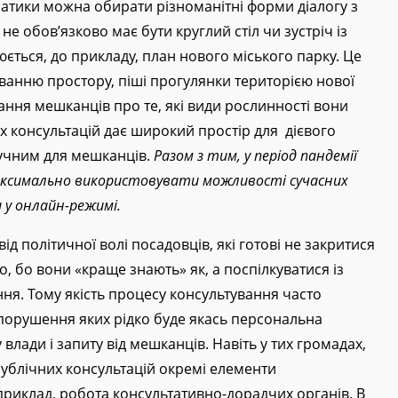
матики можна обирати різноманітні форми діалогу з
не обов’язково має бути круглий стіл чи зустріч із
ться, до прикладу, план нового міського парку. Це
ванню простору, піші прогулянки територією нової
ання мешканців про те, які види рослинності вони
х консультацій дає широкий простір для дієвого
зручним для мешканців.
Разом з тим, у період пандемії
ксимально використовувати можливості сучасних
 у онлайн-режимі.
д політичної волі посадовців, які готові не закритися
о, бо вони «краще знають» як, а поспілкуватися із
ня. Тому якість процесу консультування часто
 порушення яких рідко буде якась персональна
у влади і запиту від мешканців. Навіть у тих громадах,
публічних консультацій окремі елементи
приклад, робота консультативно-дорадчих органів. В