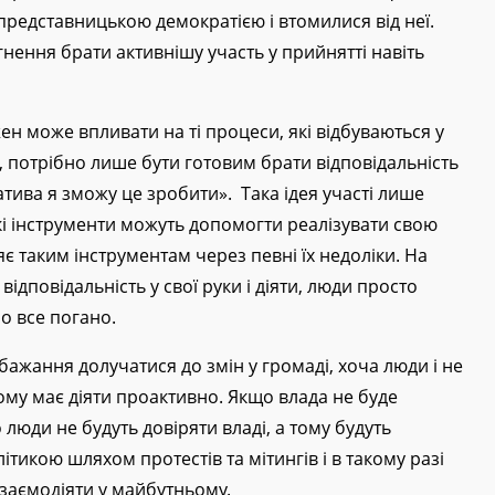
представницькою демократією і втомилися від неї.
нення брати активнішу участь у прийнятті навіть
н може впливати на ті процеси, які відбуваються у
в, потрібно лише бути готовим брати відповідальність
іатива я зможу це зробити». Така ідея участі лише
які інструменти можуть допомогти реалізувати свою
іряє таким інструментам через певні їх недоліки. На
відповідальність у свої руки і діяти, люди просто
о все погано.
бажання долучатися до змін у громаді, хоча люди і не
ому має діяти проактивно. Якщо влада не буде
люди не будуть довіряти владі, а тому будуть
тикою шляхом протестів та мітингів і в такому разі
заємодіяти у майбутньому.