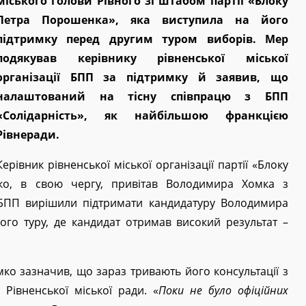
міського голови Рівного зі штабом партії «Блоку
Петра Порошенка», яка виступила на його
підтримку перед другим туром виборів. Мер
подякував керівнику рівненської міської
організації БПП за підтримку й заявив, що
налаштований на тісну співпрацю з БПП
«Солідарність», як найбільшою франкцією
Рівнеради.
Керівник рівненської міської організації партії «Блоку
ко, в свою чергу, привітав Володимира Хомка з
 БПП вирішили підтримати кандидатуру Володимира
ого туру, де кандидат отримав високий результат –
ко зазначив, що зараз тривають його консультації з
івненської міської ради. «
Поки не було офіційних