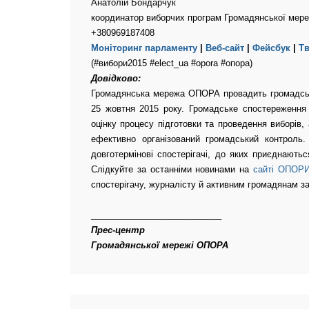
Анатолій Бондарчук
координатор виборчих програм Громадянської мере
+380969187408
Моніторинг парламенту
|
Веб-сайт
|
Фейсбук
|
Тв
(#вибори2015 #elect_ua #opora #опора)
Довід
Громадянська мережа ОПОРА провадить громадське
25 жовтня 2015 року. Громадське спостереження
оцінку процесу підготовки та проведення виборів
ефективно організований громадський контроль
довготермінові спостерігачі, до яких приєднають
Слідкуйте за останніми новинами на
сайті ОПОР
спостерігачу, журналісту й активним громадянам 
___________________________
Прес-центр
Громадянської мережі ОПОРА