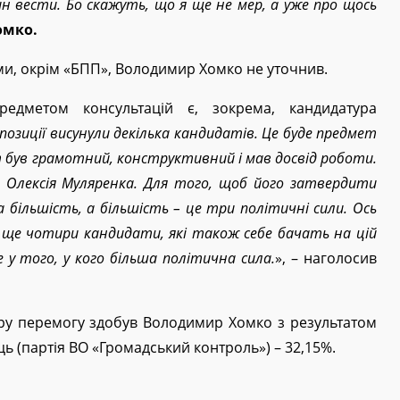
ин вести. Бо скажуть, що я ще не мер, а уже про щось
омко.
ми, окрім «БПП», Володимир Хомко не уточнив.
дметом консультацій є, зокрема, кандидатура
позиції висунули декілька кандидатів. Це буде предмет
 був грамотний, конструктивний і мав досвід роботи.
о Олексія Муляренка. Для того, щоб його затвердити
більшість, а більшість – це три політичні сили. Ось
Є ще чотири кандидати, які також себе бачать на цій
е у того, у кого більша політична сила.
», – наголосив
уру перемогу здобув Володимир Хомко з результатом
ь (партія ВО «Громадський контроль») – 32,15%.