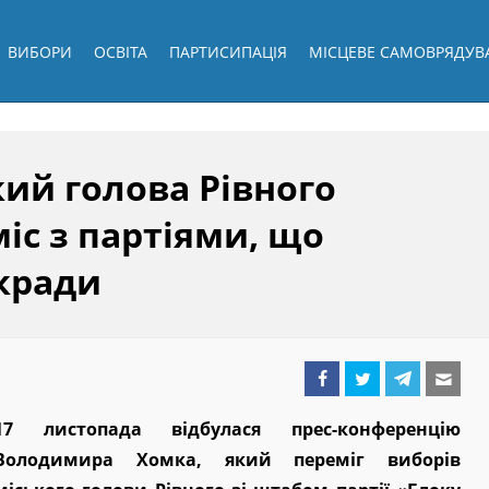
ВИБОРИ
ОСВІТА
ПАРТИСИПАЦІЯ
МІСЦЕВЕ САМОВРЯДУВ
ий голова Рівного
с з партіями, що
кради
17 листопада відбулася прес-конференцію
Володимира Хомка, який переміг виборів