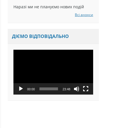
Наразі ми не плануємо нових подій
Всі анонси
ДІЄМО ВІДПОВІДАЛЬНО
Відеопрогравач
00:00
23:48