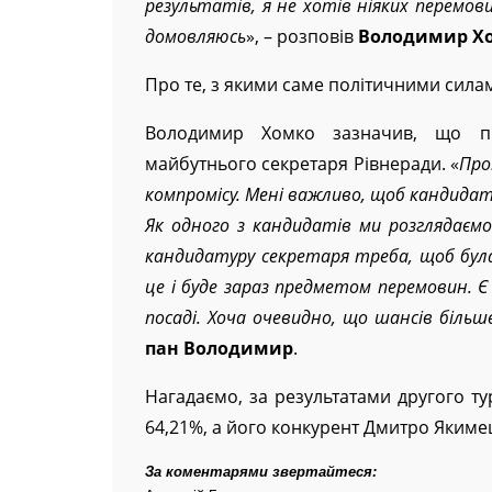
результатів, я не хотів ніяких перемов
домовляюсь
», – розповів
Володимир Х
Про те, з якими саме політичними сила
Володимир Хомко зазначив, що пре
майбутнього секретаря Рівнеради. «
Про
компромісу. Мені важливо, щоб кандидат
Як одного з кандидатів ми розглядаєм
кандидатуру секретаря треба, щоб була 
це і буде зараз предметом перемовин. 
посаді. Хоча очевидно, що шансів більш
пан Володимир
.
Нагадаємо, за результатами другого т
64,21%, а його конкурент Дмитро Якимец
За коментарями звертайтеся: