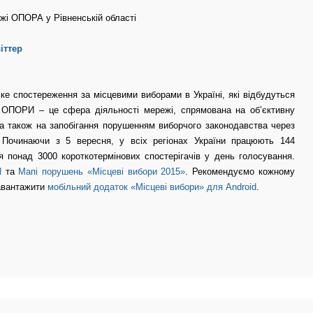
жі ОПОРА у Рівненській області
іттер
ково:
 спостереження за місцевими виборами в Україні, які відбудуться
 ОПОРИ – це сфера діяльності мережі, спрямована на об’єктивну
, а також на запобігання порушенням виборчого законодавства через
. Починаючи з 5 вересня, у всіх регіонах України працюють 144
ся понад 3000 короткотермінових спостерігачів у день голосування.
И
та
Мапі порушень «Місцеві вибори 2015»
. Рекомендуємо кожному
завантажити
мобільний додаток «Місцеві вибори» для Android
.