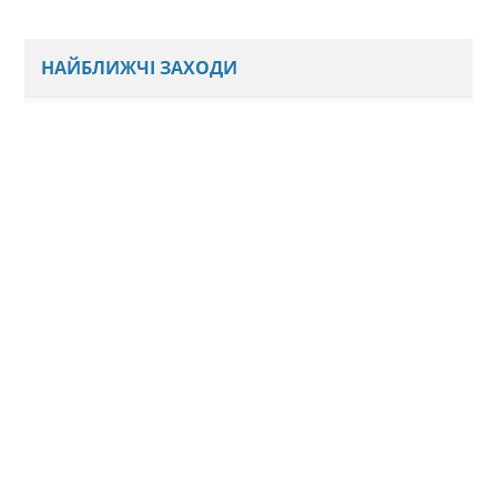
НАЙБЛИЖЧІ ЗАХОДИ
Наразі ми не плануємо нових подій
Всі анонси