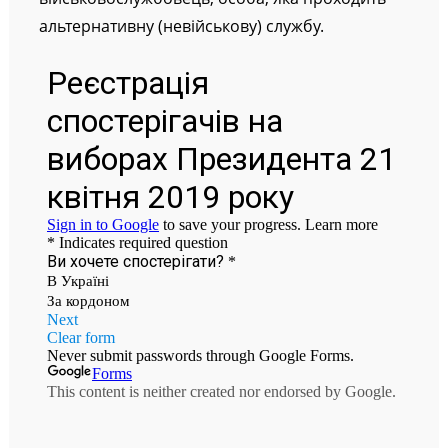
альтернативну (невійськову) службу.