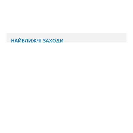
НАЙБЛИЖЧІ ЗАХОДИ
Наразі ми не плануємо нових подій
Всі анонси