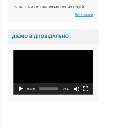
Наразі ми не плануємо нових подій
Всі анонси
ДІЄМО ВІДПОВІДАЛЬНО
Відеопрогравач
00:00
23:48