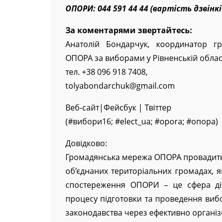
ОПОРИ: 044 591 44 44 (вартість дзвін
За коментарями звертайтесь:
Анатолій Бондарчук, координатор г
ОПОРА за виборами у Рівненській облас
тел. +38 096 918 7408,
tolyabondarchuk@gmail.com
Веб-сайт|Фейсбук | Твіттер
(#вибори16; #elect_ua; #opora; #опора)
Довідково:
Громадянська мережа ОПОРА провадить
об’єднаних територіальних громадах, як
спостереження ОПОРИ – це сфера дія
процесу підготовки та проведення виб
законодавства через ефективно органі