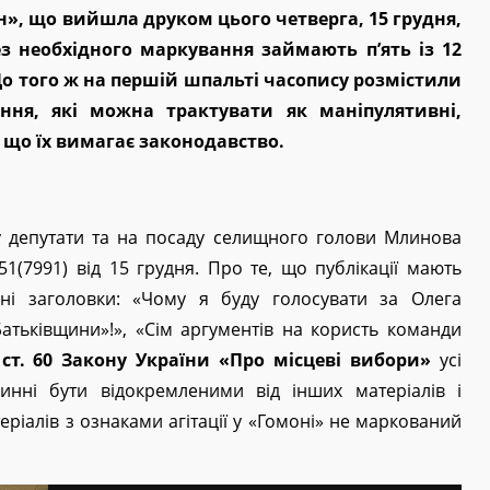
н», що вийшла друком цього четверга, 15 грудня,
без необхідного маркування займають п’ять із 12
о того ж на першій шпальті часопису розмістили
ання, які можна трактувати як маніпулятивні,
, що їх вимагає законодавство.
 у депутати та на посаду селищного голови Млинова
1(7991) від 15 грудня. Про те, що публікації мають
їхні заголовки: «Чому я буду голосувати за Олега
Батьківщини»!», «Сім аргументів на користь команди
 ст. 60 Закону України «Про місцеві вибори»
усі
винні бути відокремленими від інших матеріалів і
теріалів з ознаками агітації у «Гомоні» не маркований