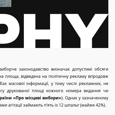
виборче законодавство визначає допустимі обсяги
ана площа, відведена на політичну рекламу впродовж
ах масової інформації, у тому числі рекламних, не
ягу друкованої площі кожного номера видання чи
України «Про місцеві вибори»
). Однак у зазначеному
ами агітації займають п’ять із 12 шпальт (майже 42%).