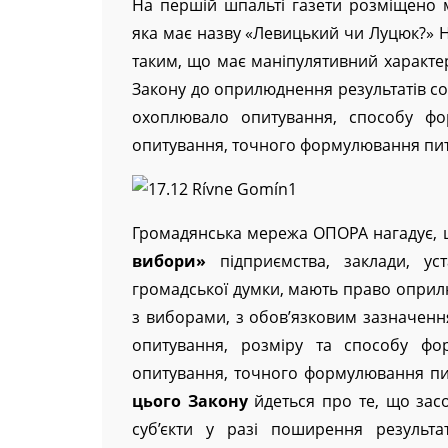
На першій шпальті газети розміщено м
яка має назву «Левицький чи Луцюк?»
таким, що має маніпулятивний характе
Закону до оприлюднення результатів соц
охоплювало опитування, способу фор
опитування, точного формулювання пит
Громадянська мережа ОПОРА нагадує, 
вибори»
підприємства, заклади, ус
громадської думки, мають право оприл
з виборами, з обов’язковим зазначенн
опитування, розміру та способу фор
опитування, точного формулювання пит
цього Закону
йдеться про те, що засо
суб’єкти у разі поширення результа