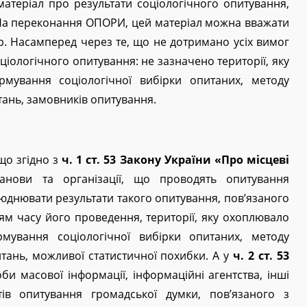
атеріал про результати соціологічного опитування,
 На переконання ОПОРИ, цей матеріал можна вважати
р. Насамперед через те, що не дотримано усіх вимог
іологічного опитування: не зазначено території, яку
мування соціологічної вибірки опитаних, методу
ань, замовників опитування.
що згідно з
ч. 1 ст. 53 Закону України «Про місцеві
танови та організації, що проводять опитування
юднювати результати такого опитування, пов’язаного
ям часу його проведення, території, яку охоплювало
мування соціологічної вибірки опитаних, методу
ань, можливої статистичної похибки. А у
ч. 2 ст. 53
би масової інформації, інформаційні агентства, інші
тів опитування громадської думки, пов’язаного з