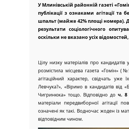
У Млинівській районній газеті «Гомі
публікації з ознаками агітації та 
шпальт (майже 42% площі номера). Д
результати соціологічного опитув
оскільки не вказано усіх відомостей
Цілу низку матеріалів про кандидатів
розмістила місцева газета «Гомін» (№5
агітаційний характер, свідчать уже 
Левчука?», «Віримо в кандидатів від «
Чигринюка» тощо. Відповідно до
ч. 8
матеріали передвиборної агітації по
означені як такі. Водночас жоден із ма
відповідним чином.