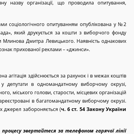
вну назву організації, що проводила опитування,
атами соціологічного опитуванням опублікована у №2
да», який друкується за кошти з виборчого фонду
и Млинова Дмитра Левицького. Наявність однакових
з ознак прихованої реклами – «джинси».
 агітація здійснюється за рахунок і в межах коштів
 у депутати в одномандатному виборчому окрузі,
ного, міського голови, старости, місцевих організацій
 зареєстровані в багатомандатному виборчому окрузі.
их джерел забороняється (
ч. 6 ст. 54 Закону України
 процесу звертайтеся за телефоном гарячої лінії