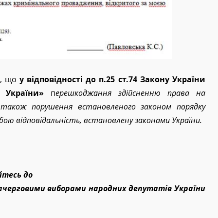
є, що
у відповідності до п.25 ст.74 Закону України
 України»
п
ерешкоджання здійсненню права на
а також порушення встановленого законом порядку
обою відповідальність, встановлену законами України.
йтесь до
ачерговими виборами народних депутатів України