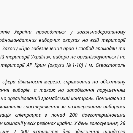
атів України проводяться у загальнодержавному
дномандатних виборчих округах на всій території
.8 Закону «Про забезпечення прав і свобод громадян та
 території України», вибори не організовуються і не
території АР Крим (округи №1-10) і м. Севастополь
сфера діяльності мережі, спрямована на об’єктивну
ення виборів, а також на запобігання порушенням
но організований громадський контроль. Починаючи з
кампанію спостереження за позачерговими виборами
ізація співпрацює з понад 200 довготерміновими
кампанії у всіх регіонах країни. У день голосування, 26