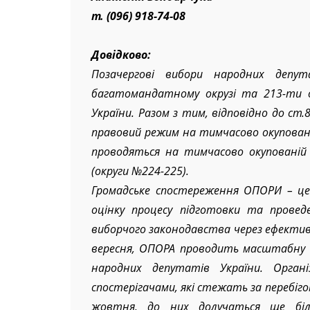
Анатолія Бондарчука
т. (096) 918-74-08
Довідково:
Позачергові вибори народних депут
багатомандатному окрузі та 213-ти о
України. Разом з тим, відповідно до ст
правовий режим на тимчасово окупованій
проводяться на тимчасово окупованій 
(округи №224-225).
Громадське спостереження ОПОРИ – це 
оцінку процесу підготовки та провед
виборчого законодавства через ефектив
вересня, ОПОРА проводить масштабну 
народних депутатів України. Орган
спостерігачами, які стежать за перебігом 