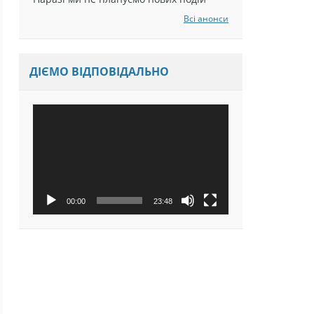
Наразі ми не плануємо нових подій
Всі анонси
ДІЄМО ВІДПОВІДАЛЬНО
Відеопрогравач
00:00
23:48