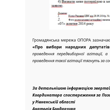
Громадянська мережа ОПОРА зазнача
«Про вибори народних депутатів
проведення передвиборної агітації, 
проведення такої агітації тягнуть за с
За детальнішою інформацією зверта
Координатора спостереження за Поз
у Рівненській області