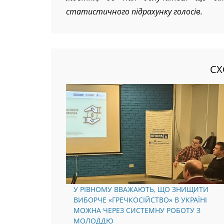
жовтня, до них долучаться ще біл
статистичного підрахунку голосів.
СХ
У РІВНОМУ ВВАЖАЮТЬ, ЩО ЗНИЩИТИ
ВИБОРЧЕ «ГРЕЧКОСІЙСТВО» В УКРАЇНІ
МОЖНА ЧЕРЕЗ СИСТЕМНУ РОБОТУ З