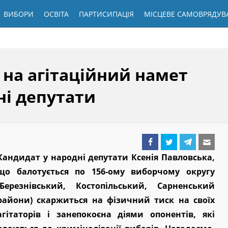
ВИБОРИ
ОСВІТА
ПАРТИСИПАЦІЯ
МІСЦЕВЕ САМОВРЯДУВ
 на агітаційний намет
ні депутати
Кандидат у народні депутати Ксенія Павловська,
що балотується по 156-ому виборчому округу
(Березнівський, Костопільський, Сарненський
райони) скаржиться на фізичний тиск на своїх
агітаторів і занепокоєна діями опонентів, які