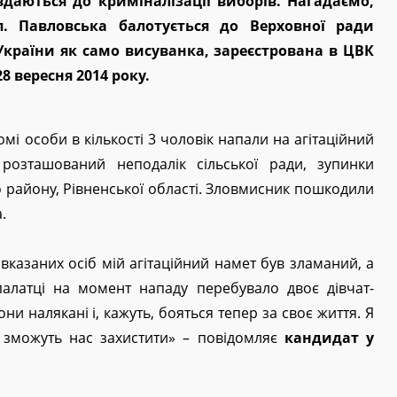
вдаються до криміналізації виборів. Нагадаємо,
п. Павловська балотується до Верховної ради
України як само висуванка, зареєстрована в ЦВК
28 вересня 2014 року.
мі особи в кількості 3 чоловік напали на агітаційний
 розташований неподалік сільської ради, зупинки
го району, Рівненської області. Зловмисник пошкодили
.
вказаних осіб мій агітаційний намет був зламаний, а
палатці на момент нападу перебувало двоє дівчат-
Вони налякані і, кажуть, бояться тепер за своє життя. Я
і зможуть нас захистити» – повідомляє
кандидат у