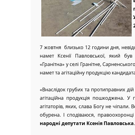
7 жовтня близько 12 години дня, невідо
намет Ксенії Павловської, який був
«Гранітна» у селі Гранітне, Сарненсько
намет та агітаційну продукцію кандидата
«Внаслідок грубих та протиправних дій 
агітаційна продукція пошкоджена. У 
агітаторів, яких, слава Богу не чіпали. 
обурена. І сподіваюся, правоохоронц
народні депутати Ксенія Павловська
.