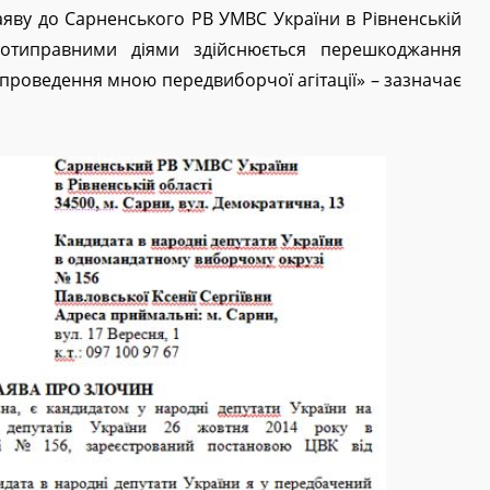
аяву до Сарненського РВ УМВС України в Рівненській
ротиправними діями здійснюється перешкоджання
проведення мною передвиборчої агітації» – зазначає