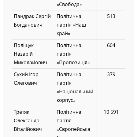
«Свобода»
Пандрак Сергій
Політична
513
Богданович
партія «Наш
край»
Поліщук
Політична
604
Назарій
партія
Миколайович
«Пропозиція»
Сухий Ігор
Політична
379
Олегович
партія
«Національний
корпус»
Третяк
Політична
10 591
Олександр
партія
Віталійович
«Європейська