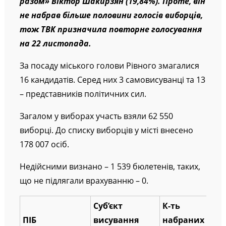
разом» Віктор Шакирзян (19,84%). Проте, він
не набрав більше половини голосів виборців,
тож ТВК призначила повторне голосування
на 22 листопада.
За посаду міського голови Рівного змагалися
16 кандидатів. Серед них 3 самовисуванці та 13
– представників політичних сил.
Загалом у виборах участь взяли 62 550
виборці. До списку виборців у місті внесено
178 007 осіб.
Недійсними визнано – 1 539 бюлетенів, таких,
що не підлягали врахуванню – 0.
Суб’єкт
К-ть
ПІБ
висування
набраних