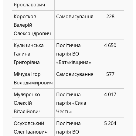
Ярославович
Коротков
Самовисування
228
Валерій
Олександрович
Кульчинська
Політична
4 650
Галина
партія ВО
Григорівна
«Батьківщина»
Мічуда Ігор
Самовисування
577
Володимирович
Муляренко
Політична
4 017
Олексій
партія «Сила і
Віталійович
Честь»
Осуховський
Політична
5 204
Олег Іванович
партія ВО