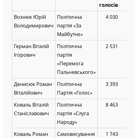
голосів
Вознюк Юрій
Політична
4 030
Володимирович
партія «За
Майбутнє»
Герман Віталій
Політична
2 531
Ігорович
партія
«Перемога
Пальчевського»
Денисюк Роман
Політична
3 393
Віталійович
Партія «Голос»
Коваль Віталій
Політична
8 463
Станіславович
партія «Слуга
Народу»
Коваль Роман
Самовисування
1 743