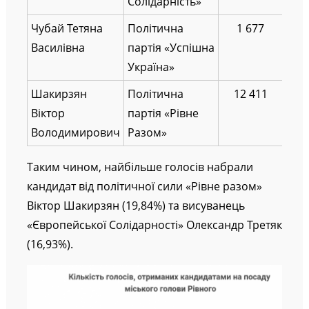
Солідарність»
Чубай Тетяна
Політична
1 677
Василівна
партія «Успішна
Україна»
Шакирзян
Політична
12 411
Віктор
партія «Рівне
Володимирович
Разом»
Таким чином, найбільше голосів набрали
кандидат від політичної сили «Рівне разом»
Віктор Шакирзян (19,84%) та висуванець
«Європейської Солідарності» Олександр Третяк
(16,93%).