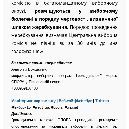
комісією в багатомандатному виборчому
окрузі,
розміщуються у виборчому
бюлетені в порядку черговості, визначеної
шляхом жеребкування.
Порядок проведення
жеребкування визначає Центральна виборча
комісія не пізніш як за 30 днів до дня
голосування.»
За коментарями звертайтеся:
Анатолій Бондарчук
координатор виборчих програм Громадянської мережі
ОПОРА у Рівненській області
+380969187408
Моніторинг парламенту
|
Веб-сайт
|
Фейсбук
|
Твіттер
(#вибори15; #elect_ua; #opora; #опора)
Довідково:
Громадянська мережа ОПОРА провадить громадське
спостереження за місцевими виборами в Україні, які