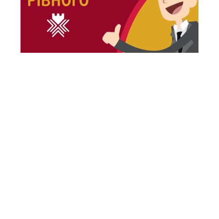
НАЙБЛИЖЧІ ЗАХОДИ
Наразі ми не плануємо нових подій