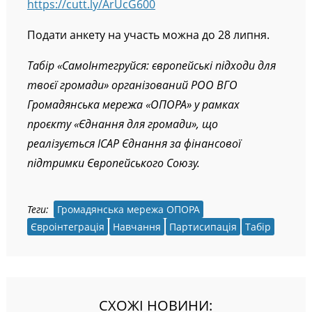
https://cutt.ly/ArUcG600
Подати анкету на участь можна до 28 липня.
Табір «СамоІнтегруйся: європейські підходи для
твоєї громади» організований РОО ВГО
Громадянська мережа «ОПОРА» у рамках
проєкту «Єднання для громади», що
реалізується ІСАР Єднання за фінансової
підтримки Європейського Союзу.
Теги:
Громадянська мережа ОПОРА
Євроінтеграція
Навчання
Партисипація
Табір