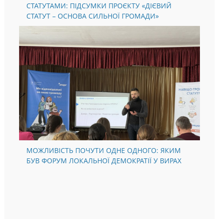
ЯК ОПОРА У ГРОМАДАХ ПРАЦЮВАЛА НАД
СТАТУТАМИ: ПІДСУМКИ ПРОЄКТУ «ДІЄВИЙ
СТАТУТ – ОСНОВА СИЛЬНОЇ ГРОМАДИ»
МОЖЛИВІСТЬ ПОЧУТИ ОДНЕ ОДНОГО: ЯКИМ
БУВ ФОРУМ ЛОКАЛЬНОЇ ДЕМОКРАТІЇ У ВИРАХ