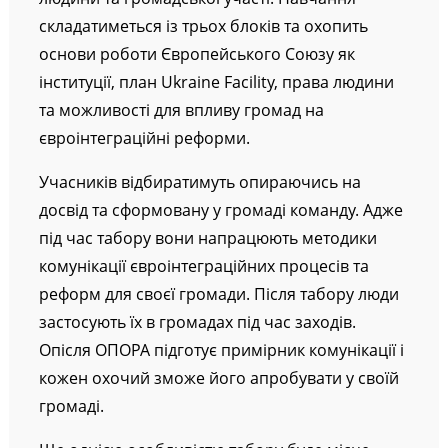
людини та громадської участі. Навчання
складатиметься із трьох блоків та охопить
основи роботи Європейського Союзу як
інституції, план Ukraine Facility, права людини
та можливості для впливу громад на
євроінтеграційні реформи.
Учасників відбиратимуть опираючись на
досвід та сформовану у громаді команду. Адже
під час табору вони напрацюють методики
комунікації євроінтеграційних процесів та
реформ для своєї громади. Після табору люди
застосують їх в громадах під час заходів.
Опісля ОПОРА підготує примірник комунікації і
кожен охочий зможе його апробувати у своїй
громаді.