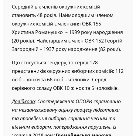
Середній вік членів окружних комісій
становить 48 років. Наймолодшим членом
окружних комісій є членкиня ОВК 155
Христина Романушко – 1999 року народження
(20 років). Найстаршим є член ОВК 152 Георгій
Загородній – 1937 року народження (82 роки).
Що стосується гендеру, то серед 178
представників окружних виборчих комісій: 112
осіб – жінки та 66 осіб – чоловіки. Серед
керівного складу ОВК 10 жінок та 5 чоловіків.
Довідково
: Спостереження ОПОРИ спрямовано
на незаангажовану оцінку процесу підготовки
та проведення виборів, сприяння чесним та
вільним виборам, попередження порушень. Із
жовтня 2018 року
Громадянська мережа