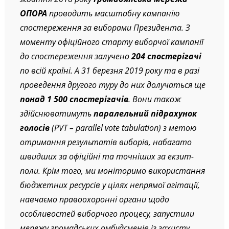
ОПОРА
проводить масштабну кампанію
спостереження за виборами Президента. З
моменту офіційного старту виборчої кампанії
до спостереження залучено
204 спостерігачі
по всій країні. А 31 березня 2019 року та в разі
проведення другого туру до них долучаться ще
понад 1 500 спостерігачів
. Вони також
здійснюватимуть
паралельний підрахунок
голосів
(PVT – parallel vote tabulation) з метою
отримання результатів виборів, набагато
швидших за офіційні та точніших за екзит-
поли. Крім того, ми моніторимо використання
бюджетних ресурсів у цілях непрямої агітації,
навчаємо правоохоронні органи щодо
особливостей виборчого процесу, запустили
мережу громадських омбудсменів із захисту