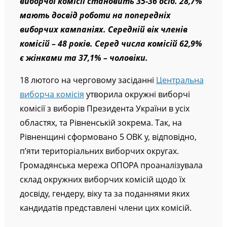
виборчої комісії становить 35-36 осіб. 28,7%
мають досвід роботи на попередніх
виборчих кампаніях. Середній вік членів
комісій – 48 років. Серед числа комісій 62,9%
є жінками та 37,1% – чоловіки.
18 лютого на черговому засіданні
Центральна
виборча комісія
утворила окружні виборчі
комісії з виборів Президента України в усіх
областях, та Рівненській зокрема. Так, на
Рівненщині сформовано 5 ОВК у, відповідно,
п’яти територіальних виборчих округах.
Громадянська мережа ОПОРА проаналізувала
склад окружних виборчих комісій щодо їх
досвіду, гендеру, віку та за поданнями яких
кандидатів представлені члени цих комісій.