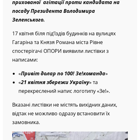
прихованої агітації проти кандидата на
посаду Президента Володимира
Зеленського.
17 квітня біля під’їздів будинків на вулицях
Гагаріна та Князя Романа міста Рівне
спостерігачі ОПОРИ виявили листівки з
написами:
«
Привіт долар по 100! Зе!команда
»
«
21 квітня збережи Україну
» та
перекреслений напис логотипу «Зе!».
Вказані листівки не містять вихідних даних,
відтак не можливо одразу встановити їх
замовника.