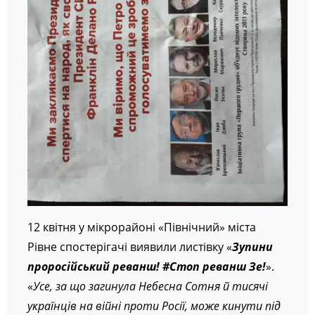
12 квітня у мікрорайоні «Північний» міста
Рівне спостерігачі виявили листівку «
Зупини
проросійський реванш! #Стоп реванш Зе!
».
«
Усе, за що загинула Небесна Сотня й тисячі
українців на війні проти Росії, може кинути під