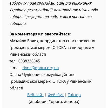
виборчих прав громадян, оцінили виконання
Україною рекомендацій міжнародних місій щодо
виборчої реформи та займаємося просвітою
виборців.
За коментарями звертайтеся:
Михайло Балик, координатор спостереження
Громадянської мережі ОПОРА за виборами у
Рівненській області
тел.: 0938338345
e-mail:
rivne@opora.org.ua
Олена Чудінович, комунікаційниця
Громадянської мережі ОПОРА у Рівненській
області
Веб-сайт
|
Фейсбук
|
Твіттер
(#вибори; #opora; #опора)