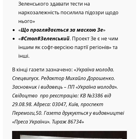
Зеленського здавати тести на
наркозалежність посилила підозри щодо
нього»
«
Що проглядається за маскою Зе
»
«
#Стоп#Зеленський
. Проект Зе є не чим
іншим як софт-версією партії регіонів» та
інші.
В кінці газети зазначено: «
Україна молода.
Спецвипуск. Редактор Михайло Дорошенко.
Засновник і видавець – ПП «Україна молода».
Свідоцтво про реєстрацію: КВ №3386 від
29.08.98. Адреса: 03047, Київ, проспект
Перемоги,50. Газета друкується у видавництві
«Преса України». Тираж 86734
»