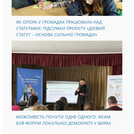
ЯК ОПОРА У ГРОМАДАХ ПРАЦЮВАЛА НАД
СТАТУТАМИ: ПІДСУМКИ ПРОЄКТУ «ДІЄВИЙ
СТАТУТ – ОСНОВА СИЛЬНОЇ ГРОМАДИ»
МОЖЛИВІСТЬ ПОЧУТИ ОДНЕ ОДНОГО: ЯКИМ
БУВ ФОРУМ ЛОКАЛЬНОЇ ДЕМОКРАТІЇ У ВИРАХ