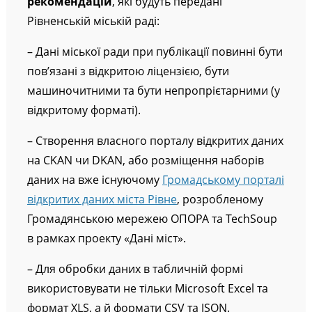
рекомендацій
, які будуть передані
Рівненській міській раді:
– Дані міської ради при публікації повинні бути
пов’язані з відкритою ліцензією, бути
машиночитними та бути непропрієтарними (у
відкритому форматі).
– Створення власного порталу відкритих даних
на CKAN чи DKAN, або розміщення наборів
даних на вже існуючому
Громадському порталі
відкритих даних міста Рівне
, розробленому
Громадянською мережею ОПОРА та TechSoup
в рамках проекту «Дані міст».
– Для обробки даних в табличній формі
використовувати не тільки Microsoft Excel та
формат XLS, а й формати CSV та JSON.