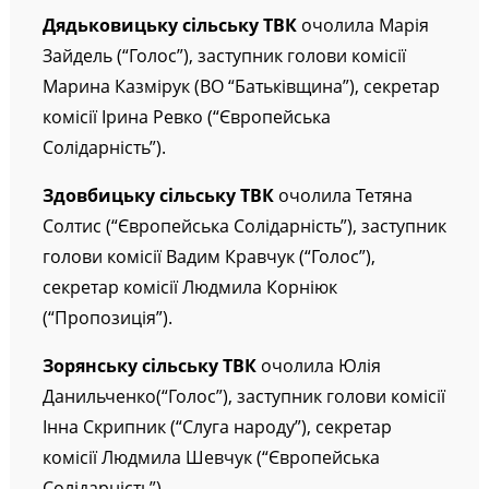
Дядьковицьку
сільську ТВК
очолила Марія
Зайдель (“Голос”), заступник голови комісії
Марина Казмірук (ВО “Батьківщина”), секретар
комісії Ірина Ревко (“Європейська
Солідарність”).
Здовбицьку
сільську ТВК
очолила Тетяна
Солтис (“Європейська Солідарність”), заступник
голови комісії Вадим Кравчук (“Голос”),
секретар комісії Людмила Корніюк
(“Пропозиція”).
Зорянську
сільську ТВК
очолила Юлія
Данильченко(“Голос”), заступник голови комісії
Інна Скрипник (“Слуга народу”), секретар
комісії Людмила Шевчук (“Європейська