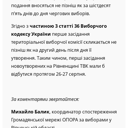
адміністративно-територіальним устроєм. Такі
подання вносяться не пізніш як за шістдесят
п’ять днів до дня чергових виборів.
Згідно з
частиною 3 статті 36 Виборчого
кодексу України
перше засідання
територіальної виборчої комісії скликається не
пізніш як на другий день після дня її
утворення. Таким чином, перші засідання
новоутворених на Рівненщині ТВК мали б
відбутися протягом 26-27 серпня.
За коментарями звертайтеся
:
Михайло Балик
, координатор спостереження
Громадянської мережі ОПОРА за виборами у