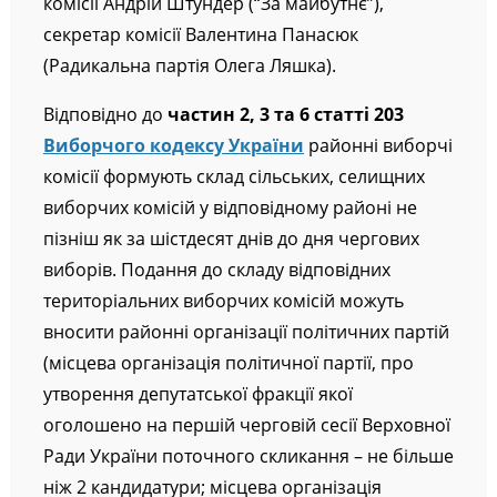
комісії Андрій Штундер (“За майбутнє”),
секретар комісії Валентина Панасюк
(Радикальна партія Олега Ляшка).
Відповідно до
частин 2, 3 та 6 статті 203
Виборчого кодексу України
районні виборчі
комісії формують склад сільських, селищних
виборчих комісій у відповідному районі не
пізніш як за шістдесят днів до дня чергових
виборів. Подання до складу відповідних
територіальних виборчих комісій можуть
вносити районні організації політичних партій
(місцева організація політичної партії, про
утворення депутатської фракції якої
оголошено на першій черговій сесії Верховної
Ради України поточного скликання – не більше