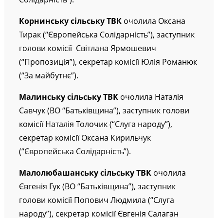
Солідарність”).
Корнинську
сільську ТВК
очолила Оксана
Тирак (“Європейська Солідарність”), заступник
голови комісії Світлана Ярмошевич
(“Пропозиція”), секретар комісії Юлія Романюк
(“За майбутнє”).
Малинську
сільську ТВК
очолила Наталія
Савчук (ВО “Батьківщина”), заступник голови
комісії Наталія Толочик (“Слуга народу”),
секретар комісії Оксана Кирильчук
(“Європейська Солідарність”).
Малолюбашанську
сільську ТВК
очолила
Євгенія Гук (ВО “Батьківщина”), заступник
голови комісії Попович Людмила (“Слуга