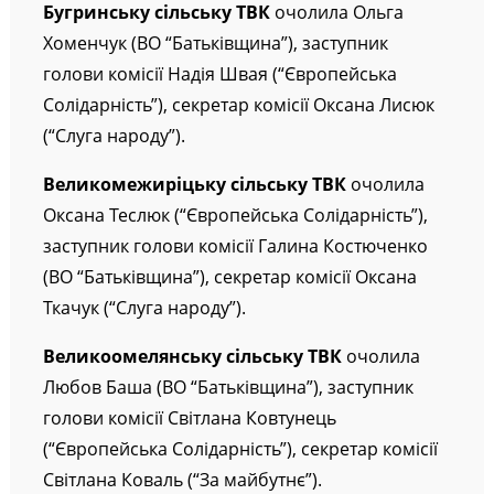
Бугринську
сільську ТВК
очолила Ольга
Хоменчук (ВО “Батьківщина”), заступник
голови комісії Надія Швая (“Європейська
Солідарність”), секретар комісії Оксана Лисюк
(“Слуга народу”).
Великомежиріцьку
сільську ТВК
очолила
Оксана Теслюк (“Європейська Солідарність”),
заступник голови комісії Галина Костюченко
(ВО “Батьківщина”), секретар комісії Оксана
Ткачук (“Слуга народу”).
Великоомелянську
сільську ТВК
очолила
Любов Баша (ВО “Батьківщина”), заступник
голови комісії Світлана Ковтунець
(“Європейська Солідарність”), секретар комісії