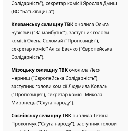
комісії Марина Попчук (“Європейська
Солідарність”), секретар комісії Ярослав Дмиш
(ВО “Батьківщина”).
Клеванську
селищну ТВК
очолила Ольга
Бузієвич (“За майбутнє”), заступник голови
комісії Олена Соломай (“Пропозиція”),
секретар комісії Аліса Баєчко (“Європейська
Солідарність”).
Мізоцьку
селищну ТВК
очолила Леся
Черниш (“Європейська Солідарність”),
заступник голови комісії Людмила Коваль
(“Пропозиція”), секретар комісії Микола
Миронець (“Слуга народу”).
Соснівську
селищну ТВК
очолила Тетяна
Прокопчук (“Слуга народу”), заступник голови