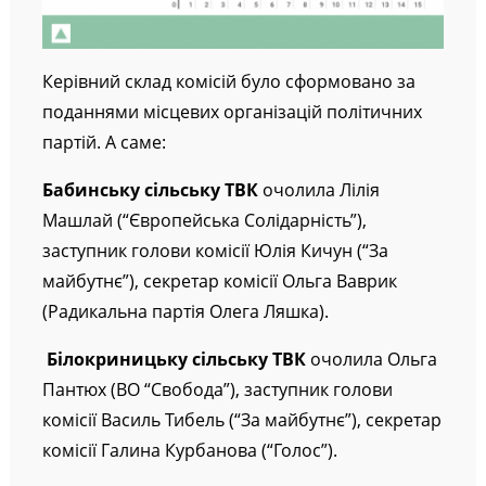
Керівний склад комісій було сформовано за
поданнями місцевих організацій політичних
партій. А саме:
Бабинську
сільську ТВК
очолила Лілія
Машлай (“Європейська Солідарність”),
заступник голови комісії Юлія Кичун (“За
майбутнє”), секретар комісії Ольга Ваврик
(Радикальна партія Олега Ляшка).
Білокриницьку
сільську ТВК
очолила Ольга
Пантюх (ВО “Свобода”), заступник голови
комісії Василь Тибель (“За майбутнє”), секретар
комісії Галина Курбанова (“Голос”).