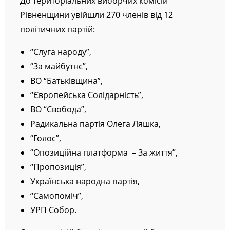
До територіальних виборчих комісій
Рівненщини увійшли 270 членів від 12
політичних партій:
“Слуга народу”,
“За майбутнє”,
ВО “Батьківщина”,
“Європейська Солідарність”,
ВО “Свобода”,
Радикальна партія Олега Ляшка,
“Голос”,
“Опозиційна платформа – За життя”,
“Пропозиція”,
Українська народна партія,
“Самопоміч”,
УРП Собор.